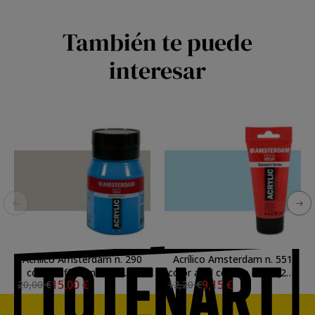
También te puede
interesar
Acrílico Amsterdam n. 290
Acrílico Amsterdam n. 551
color buff titanio oscuro
color azul celeste claro (250
15,00 €
9,15 €
20,00 €
12,20 €
(500 ml)
ml)