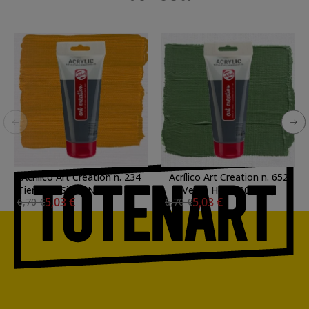
Acrílico Art Creation n. 234
Acrílico Art Creation n. 652
Tierra de Siena Natural (200
Verde Hoja (200 ml.)
5,03 €
5,03 €
6,70 €
6,70 €
ml.)