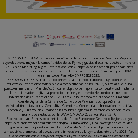
ESBOZOS TOT EN ART SL ha sido beneficiaria del Fondo Europeo de Desarrollo Regional
cuyo objetivo es mejorar la competitividad de las Pymes y gracias al cual ha puesto en marcha
un Plan de Marketing Digital Internacional con el objetivo de mejorar su posicionamiento
online en mercados exteriores. Este proyecto de inversión ha sido cofinanciado por el IVACE
en el marco del Plan ARA EMPRESES 2025.
ESBOZOS TOT EN ART SL ha sido beneficiaria de Fondos Europeos, cuyo objetivo es el
refuerzo del crecimiento sostenible y la competitividad de las PYMES, y gracias al cual ha
puesto en marcha un Plan de Acción con el objetivo de mejorar su competitividad mediante
la transformación digital, la promoción online y el comercio electrónico en mercados
internacionales durante el año 2025. Para ello ha contado con el apoyo del Programa
Xpande Digital de la Cámara de Comercio de Valencia. #EuropaSeSiente
Actividad financiada por la Generalitat Valenciana, Conselleria de Innovación, Industria,
Comercio y Turismo, en el marco de las ayudas dirigidas a la reactivación económica en
municipios afectados por la DANA (EMDANA 2025) con 9.884,31 €.
Esbozos totenart SL ha sido beneficiaria del Fondo Europeo de Desarrollo Regional, cuyo
objetivo es promover el desarrollo tecnológico, la innovación y una investigación de calidad,
gracias al cual ha puesto en marcha un Plan de Acción con el objetivo de mejorar la
competitividad empresarial apoyada en la innovación de la pyme, durante el año 2025. Para
ello ha contado con el apoyo del Programa Pyme Innova de la Cámara de Comercio de