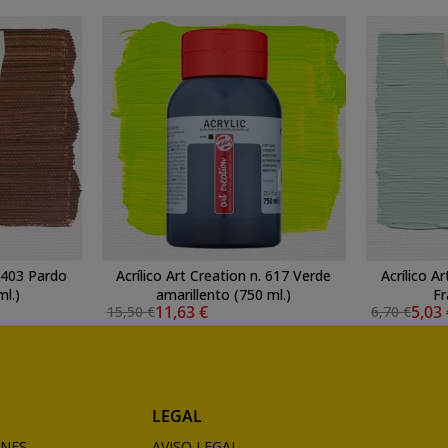
. 403 Pardo
Acrílico Art Creation n. 617 Verde
Acrílico A
l.)
amarillento (750 ml.)
Fr
11,63 €
5,03
15,50 €
6,70 €
LEGAL
ONES
AVISO LEGAL