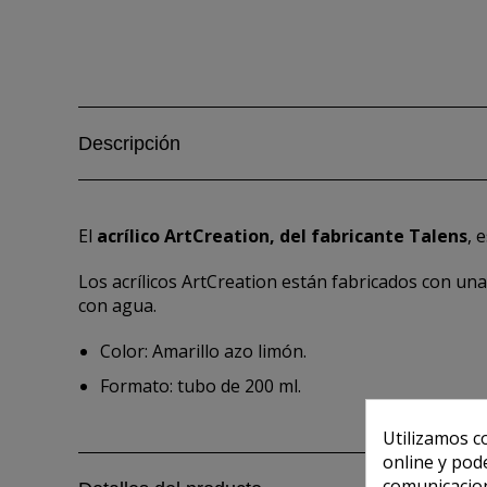
Descripción
El
acrílico ArtCreation, del fabricante Talens
, 
Los acrílicos ArtCreation están fabricados con una
con agua.
Color: Amarillo azo limón.
Formato: tubo de 200 ml.
Utilizamos c
online y pod
comunicacion