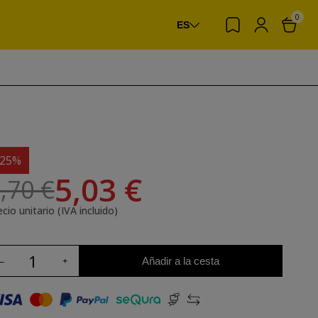
0
ES
-25%
5,03 €
,70 €
cio unitario (IVA incluido)
Añadir a la cesta