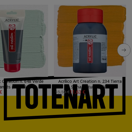
rt Creation n. 648 Verde
Acrílico Art Creation n. 234 Tierra
ancés (200 ml.)
de Siena Natural (750 ml.)
 €
11,63 €
15,50 €