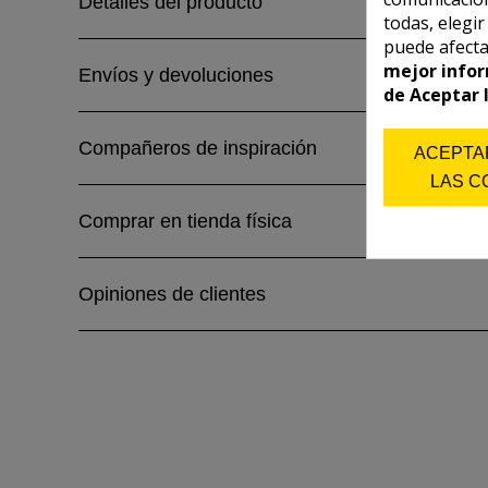
Detalles del producto
todas, elegi
puede afecta
mejor infor
Envíos y devoluciones
de Aceptar 
Compañeros de inspiración
ACEPTA
LAS C
Comprar en tienda física
Opiniones de clientes