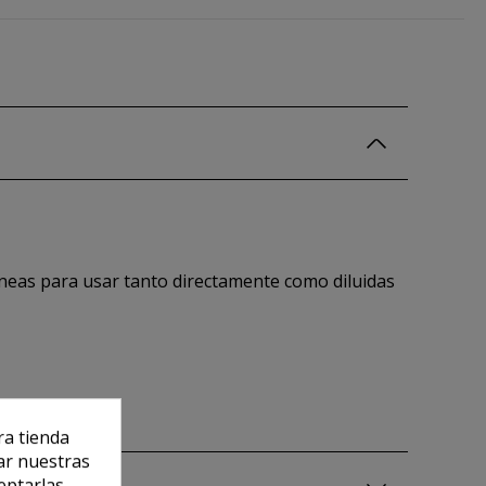
dóneas para usar tanto directamente como diluidas
ra tienda
ar nuestras
eptarlas