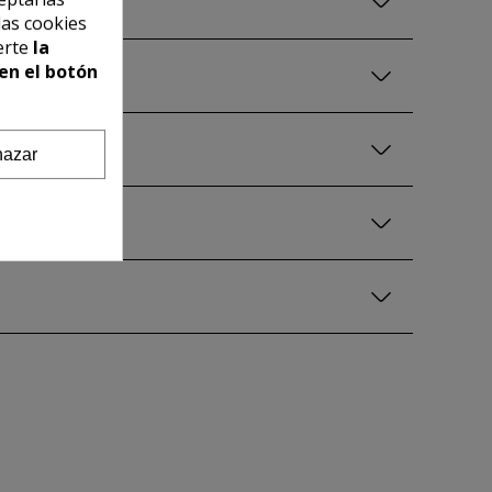
las cookies
erte
la
en el botón
azar