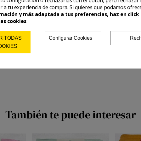
r tu configuración o rechazarlas con el botón, pero rechazar 
r a tu experiencia de compra. Si quieres que podamos ofrec
mación y más adaptada a tus preferencias, haz en click 
las cookies
R TODAS
Configurar Cookies
Rech
OOKIES
También te puede interesar