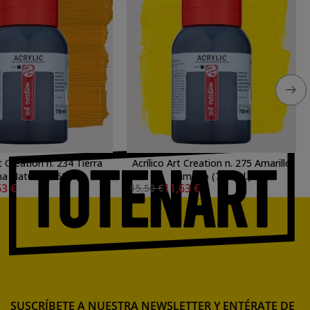
rt Creation n. 234 Tierra
Acrílico Art Creation n. 275 Amarillo
na Natural (750 ml.)
primario (750 ml.)
63 €
11,63 €
15,50 €
SUSCRÍBETE A NUESTRA NEWSLETTER Y ENTÉRATE DE