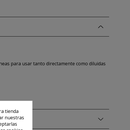
dóneas para usar tanto directamente como diluidas
ra tienda
ar nuestras
eptarlas