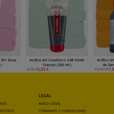
n. 361 Rosa
Acrílico Art Creation n. 648 Verde
Acrílico A
.)
Francés (200 ml.)
de Sie
5,03 €
11,
6,70 €
15,50 €
LEGAL
ONES
AVISO LEGAL
SOTROS
TÉRMINOS Y CONDICIONES