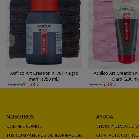
Acrílico Art Creation n. 701 Negro
Acrílico Art Creation 
marfil (750 ml.)
Claro (200 ml
11,63 €
5,03 €
15,50 €
6,70 €
NOSOTROS
AYUDA
QUIÉNES SOMOS
ENVÍO Y DEVOLUCI
TUS COMPAÑEROS DE INSPIRACIÓN
CONTACTA CON NO