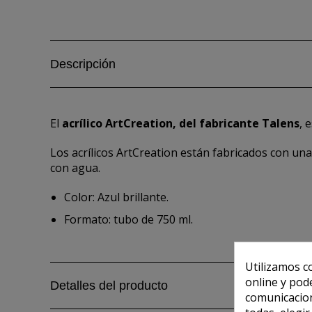
Descripción
El
acrílico ArtCreation, del fabricante Talens
, 
Los acrílicos ArtCreation están fabricados con una
con agua.
Color: Azul brillante.
Formato: tubo de 750 ml.
Utilizamos c
online y pod
Detalles del producto
comunicacion