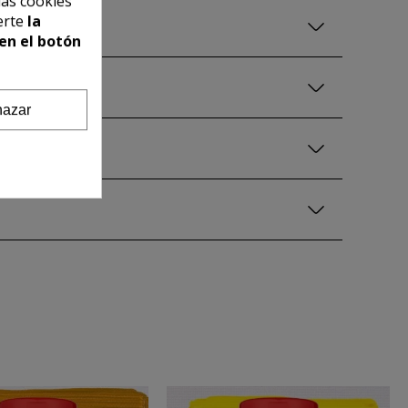
las cookies
erte
la
en el botón
azar