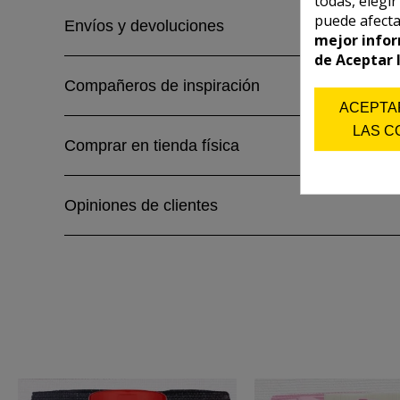
todas, elegi
puede afecta
Envíos y devoluciones
mejor infor
de Aceptar 
Compañeros de inspiración
ACEPTA
LAS C
Comprar en tienda física
Opiniones de clientes