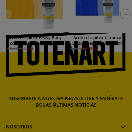
Acrílico Liquitex Heavy Body
Acrilico Liquitex Ultramar
color amarillo anaranjado
Oscuro Heavy Body, 59 ml.
12,29 €
9,46 €
16,38 €
12,61 €
Azo (59 ml)
SUSCRÍBETE A NUESTRA NEWSLETTER Y ENTÉRATE
DE LAS ÚLTIMAS NOTICIAS
NOSOTROS