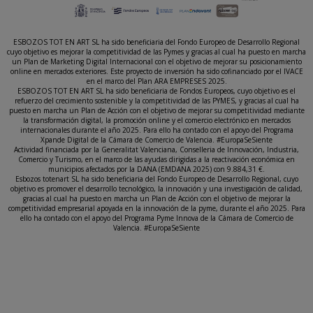
ESBOZOS TOT EN ART SL ha sido beneficiaria del Fondo Europeo de Desarrollo Regional
cuyo objetivo es mejorar la competitividad de las Pymes y gracias al cual ha puesto en marcha
un Plan de Marketing Digital Internacional con el objetivo de mejorar su posicionamiento
online en mercados exteriores. Este proyecto de inversión ha sido cofinanciado por el IVACE
en el marco del Plan ARA EMPRESES 2025.
ESBOZOS TOT EN ART SL ha sido beneficiaria de Fondos Europeos, cuyo objetivo es el
refuerzo del crecimiento sostenible y la competitividad de las PYMES, y gracias al cual ha
puesto en marcha un Plan de Acción con el objetivo de mejorar su competitividad mediante
la transformación digital, la promoción online y el comercio electrónico en mercados
internacionales durante el año 2025. Para ello ha contado con el apoyo del Programa
Xpande Digital de la Cámara de Comercio de Valencia. #EuropaSeSiente
Actividad financiada por la Generalitat Valenciana, Conselleria de Innovación, Industria,
Comercio y Turismo, en el marco de las ayudas dirigidas a la reactivación económica en
municipios afectados por la DANA (EMDANA 2025) con 9.884,31 €.
Esbozos totenart SL ha sido beneficiaria del Fondo Europeo de Desarrollo Regional, cuyo
objetivo es promover el desarrollo tecnológico, la innovación y una investigación de calidad,
gracias al cual ha puesto en marcha un Plan de Acción con el objetivo de mejorar la
competitividad empresarial apoyada en la innovación de la pyme, durante el año 2025. Para
ello ha contado con el apoyo del Programa Pyme Innova de la Cámara de Comercio de
Valencia. #EuropaSeSiente