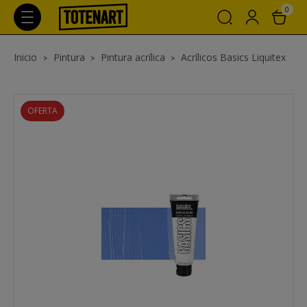
0
Inicio
Pintura
Pintura acrílica
Acrílicos Basics Liquitex
OFERTA