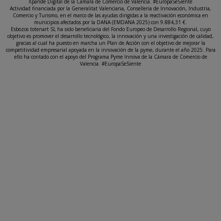
Xpande Digital de la Cámara de Comercio de Valencia. #EuropaSeSiente
Actividad financiada por la Generalitat Valenciana, Conselleria de Innovación, Industria,
Comercio y Turismo, en el marco de las ayudas dirigidas a la reactivación económica en
municipios afectados por la DANA (EMDANA 2025) con 9.884,31 €.
Esbozos totenart SL ha sido beneficiaria del Fondo Europeo de Desarrollo Regional, cuyo
objetivo es promover el desarrollo tecnológico, la innovación y una investigación de calidad,
gracias al cual ha puesto en marcha un Plan de Acción con el objetivo de mejorar la
competitividad empresarial apoyada en la innovación de la pyme, durante el año 2025. Para
ello ha contado con el apoyo del Programa Pyme Innova de la Cámara de Comercio de
Valencia. #EuropaSeSiente