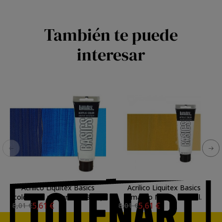
También te puede
interesar
Acrílico Liquitex Basics
Acrilico Liquitex Basics
color azul primario (118 ml)
Amarillo Marte, 118 ml.
5,61 €
5,61 €
8,01 €
8,01 €