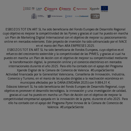
ESBOZOS TOT EN ART SL ha sido beneficiaria del Fondo Europeo de Desarrollo Regional
cuyo objetivo es mejorar la competitividad de las Pymes y gracias al cual ha puesto en marcha
un Plan de Marketing Digital Internacional con el objetivo de mejorar su posicionamiento
online en mercados exteriores. Este proyecto de inversión ha sido cofinanciado por el IVACE
en el marco del Plan ARA EMPRESES 2025.
ESBOZOS TOT EN ART SL ha sido beneficiaria de Fondos Europeos, cuyo objetivo es el
refuerzo del crecimiento sostenible y la competitividad de las PYMES, y gracias al cual ha
puesto en marcha un Plan de Acción con el objetivo de mejorar su competitividad mediante
la transformación digital, la promoción online y el comercio electrónico en mercados
internacionales durante el año 2025. Para ello ha contado con el apoyo del Programa
Xpande Digital de la Cámara de Comercio de Valencia. #EuropaSeSiente
Actividad financiada por la Generalitat Valenciana, Conselleria de Innovación, Industria,
Comercio y Turismo, en el marco de las ayudas dirigidas a la reactivación económica en
municipios afectados por la DANA (EMDANA 2025) con 9.884,31 €.
Esbozos totenart SL ha sido beneficiaria del Fondo Europeo de Desarrollo Regional, cuyo
objetivo es promover el desarrollo tecnológico, la innovación y una investigación de calidad,
gracias al cual ha puesto en marcha un Plan de Acción con el objetivo de mejorar la
competitividad empresarial apoyada en la innovación de la pyme, durante el año 2025. Para
ello ha contado con el apoyo del Programa Pyme Innova de la Cámara de Comercio de
Valencia. #EuropaSeSiente