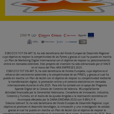
ESBOZOS TOT EN ART SL ha sido beneficiaria del Fondo Europeo de Desarrollo Regional
cuyo objetivo es mejorar la competitividad de las Pymes y gracias al cual ha puesto en marcha
un Plan de Marketing Digital Internacional con el objetivo de mejorar su posicionamiento
online en mercados exteriores. Este proyecto de inversión ha sido cofinanciado por el IVACE
en el marco del Plan ARA EMPRESES 2025.
ESBOZOS TOT EN ART SL ha sido beneficiaria de Fondos Europeos, cuyo objetivo es el
refuerzo del crecimiento sostenible y la competitividad de las PYMES, y gracias al cual ha
puesto en marcha un Plan de Acción con el objetivo de mejorar su competitividad mediante
la transformación digital, la promoción online y el comercio electrónico en mercados
internacionales durante el año 2025. Para ello ha contado con el apoyo del Programa
Xpande Digital de la Cámara de Comercio de Valencia. #EuropaSeSiente
Actividad financiada por la Generalitat Valenciana, Conselleria de Innovación, Industria,
Comercio y Turismo, en el marco de las ayudas dirigidas a la reactivación económica en
municipios afectados por la DANA (EMDANA 2025) con 9.884,31 €.
Esbozos totenart SL ha sido beneficiaria del Fondo Europeo de Desarrollo Regional, cuyo
objetivo es promover el desarrollo tecnológico, la innovación y una investigación de calidad,
gracias al cual ha puesto en marcha un Plan de Acción con el objetivo de mejorar la
competitividad empresarial apoyada en la innovación de la pyme, durante el año 2025. Para