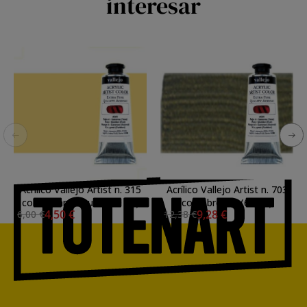
interesar
Acrílico Vallejo Artist n. 315
Acrílico Vallejo Artist n. 703
color titanio crudo (60 ml)
color bronce (60 ml)
4,50 €
9,28 €
6,00 €
12,38 €