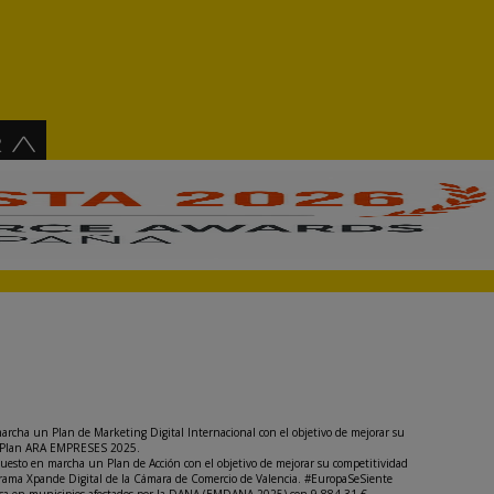
archa un Plan de Marketing Digital Internacional con el objetivo de mejorar su
del Plan ARA EMPRESES 2025.
puesto en marcha un Plan de Acción con el objetivo de mejorar su competitividad
rograma Xpande Digital de la Cámara de Comercio de Valencia. #EuropaSeSiente
nómica en municipios afectados por la DANA (EMDANA 2025) con 9.884,31 €.