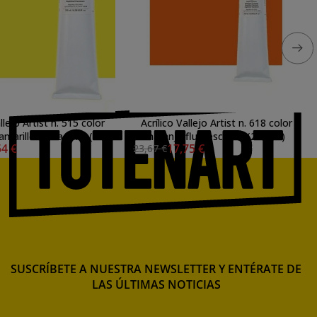
llejo Artist n. 515 color
Acrílico Vallejo Artist n. 618 color
amarillo de cadmio (200
naranja fluorescente (200 ml)
54 €
17,75 €
23,67 €
ml)
SUSCRÍBETE A NUESTRA NEWSLETTER Y ENTÉRATE DE
LAS ÚLTIMAS NOTICIAS