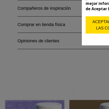
mejor infor
Compañeros de inspiración
de Aceptar 
ACEPTA
Comprar en tienda física
LAS C
Opiniones de clientes