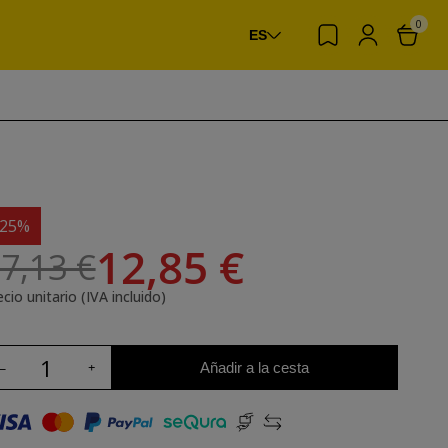
0
ES
-25%
12,85 €
7,13 €
cio unitario (IVA incluido)
Añadir a la cesta