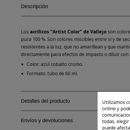
Descripción
Los
acrílicos "Artist Color" de Vallejo
son colore
pura 100 %. Son colores miscibles entre sí y de sec
resistentes a la luz, que no amarillean y que manti
directamente para efectos de impasto o diluir con 
Color: azul cobalto cromo.
Formato: tubo de 60 ml.
Detalles del producto
Utilizamos c
online y pod
comunicacion
Envíos y devoluciones
todas, elegi
puede afecta