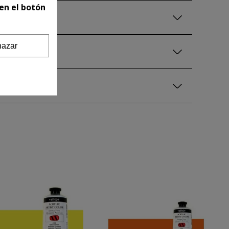
en el botón
azar