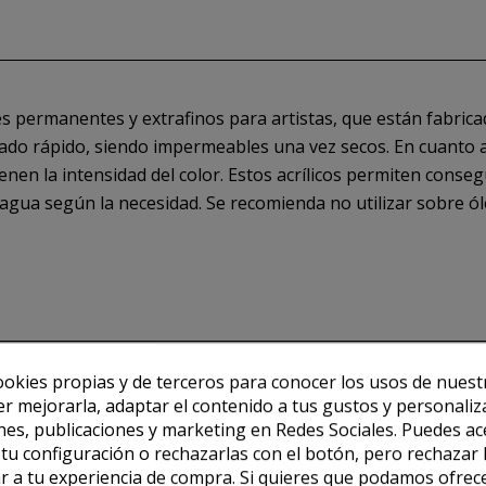
s permanentes y extrafinos para artistas, que están fabricad
ado rápido, siendo impermeables una vez secos. En cuanto a la
enen la intensidad del color. Estos acrílicos permiten conseg
agua según la necesidad. Se recomienda no utilizar sobre ól
ookies propias y de terceros para conocer los usos de nuest
er mejorarla, adaptar el contenido a tus gustos y personaliz
es, publicaciones y marketing en Redes Sociales. Puedes ac
r tu configuración o rechazarlas con el botón, pero rechazar 
r a tu experiencia de compra. Si quieres que podamos ofrec