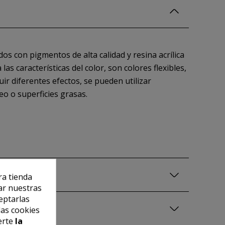
os con pigmentos de alta calidad y resina acrílica
s características del color, son colores flexibles,
uir diferentes efectos, se pueden utilizar
eo o superficies grasas.
ra tienda
ar nuestras
eptarlas
las cookies
erte
la