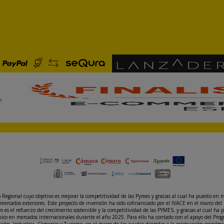
gional cuyo objetivo es mejorar la competitividad de las Pymes y gracias al cual ha puesto en m
mercados exteriores. Este proyecto de inversión ha sido cofinanciado por el IVACE en el marco 
s el refuerzo del crecimiento sostenible y la competitividad de las PYMES, y gracias al cual ha 
rónico en mercados internacionales durante el año 2025. Para ello ha contado con el apoyo del P
vación, Industria, Comercio y Turismo, en el marco de las ayudas dirigidas a la reactivación eco