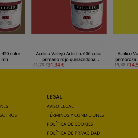
n. 420 color
Acrílico Vallejo Artist n. 606 color
Acrílico Va
0 ml)
primario rojo quinacridona
primorosa 
31,34 €
14,
41,78 €
19,38 €
magenta (500 ml)
LEGAL
ONES
AVISO LEGAL
SOTROS
TÉRMINOS Y CONDICIONES
POLÍTICA DE COOKIES
POLÍTICA DE PRIVACIDAD