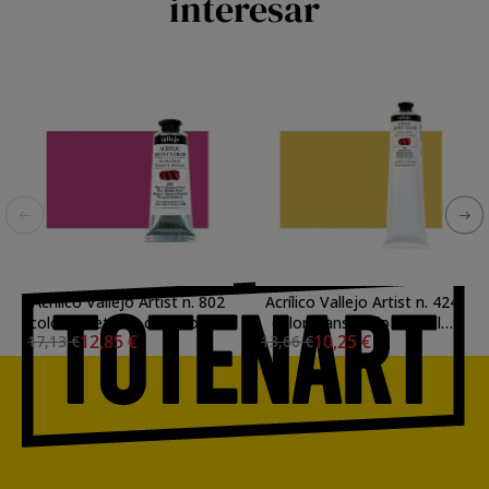
interesar
Acrílico Vallejo Artist n. 802
Acrílico Vallejo Artist n. 424
color violeta de cobalto (60
color transóxido amarillo
12,85 €
10,25 €
17,13 €
13,66 €
ml)
(200 ml)