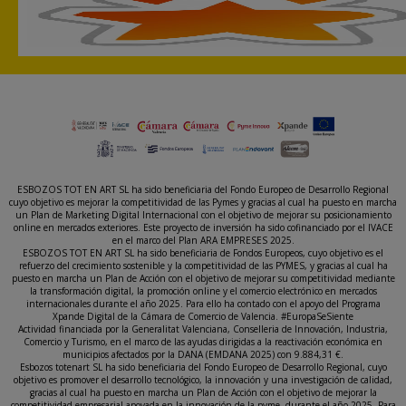
ESBOZOS TOT EN ART SL ha sido beneficiaria del Fondo Europeo de Desarrollo Regional
cuyo objetivo es mejorar la competitividad de las Pymes y gracias al cual ha puesto en marcha
un Plan de Marketing Digital Internacional con el objetivo de mejorar su posicionamiento
online en mercados exteriores. Este proyecto de inversión ha sido cofinanciado por el IVACE
en el marco del Plan ARA EMPRESES 2025.
ESBOZOS TOT EN ART SL ha sido beneficiaria de Fondos Europeos, cuyo objetivo es el
refuerzo del crecimiento sostenible y la competitividad de las PYMES, y gracias al cual ha
puesto en marcha un Plan de Acción con el objetivo de mejorar su competitividad mediante
la transformación digital, la promoción online y el comercio electrónico en mercados
internacionales durante el año 2025. Para ello ha contado con el apoyo del Programa
Xpande Digital de la Cámara de Comercio de Valencia. #EuropaSeSiente
Actividad financiada por la Generalitat Valenciana, Conselleria de Innovación, Industria,
Comercio y Turismo, en el marco de las ayudas dirigidas a la reactivación económica en
municipios afectados por la DANA (EMDANA 2025) con 9.884,31 €.
Esbozos totenart SL ha sido beneficiaria del Fondo Europeo de Desarrollo Regional, cuyo
objetivo es promover el desarrollo tecnológico, la innovación y una investigación de calidad,
gracias al cual ha puesto en marcha un Plan de Acción con el objetivo de mejorar la
competitividad empresarial apoyada en la innovación de la pyme, durante el año 2025. Para