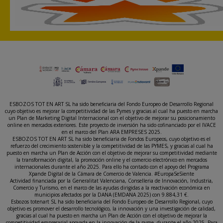
ESBOZOS TOT EN ART SL ha sido beneficiaria del Fondo Europeo de Desarrollo Regional
cuyo objetivo es mejorar la competitividad de las Pymes y gracias al cual ha puesto en marcha
un Plan de Marketing Digital Internacional con el objetivo de mejorar su posicionamiento
online en mercados exteriores. Este proyecto de inversión ha sido cofinanciado por el IVACE
en el marco del Plan ARA EMPRESES 2025.
ESBOZOS TOT EN ART SL ha sido beneficiaria de Fondos Europeos, cuyo objetivo es el
refuerzo del crecimiento sostenible y la competitividad de las PYMES, y gracias al cual ha
puesto en marcha un Plan de Acción con el objetivo de mejorar su competitividad mediante
la transformación digital, la promoción online y el comercio electrónico en mercados
internacionales durante el año 2025. Para ello ha contado con el apoyo del Programa
Xpande Digital de la Cámara de Comercio de Valencia. #EuropaSeSiente
Actividad financiada por la Generalitat Valenciana, Conselleria de Innovación, Industria,
Comercio y Turismo, en el marco de las ayudas dirigidas a la reactivación económica en
municipios afectados por la DANA (EMDANA 2025) con 9.884,31 €.
Esbozos totenart SL ha sido beneficiaria del Fondo Europeo de Desarrollo Regional, cuyo
objetivo es promover el desarrollo tecnológico, la innovación y una investigación de calidad,
gracias al cual ha puesto en marcha un Plan de Acción con el objetivo de mejorar la
competitividad empresarial apoyada en la innovación de la pyme, durante el año 2025. Para