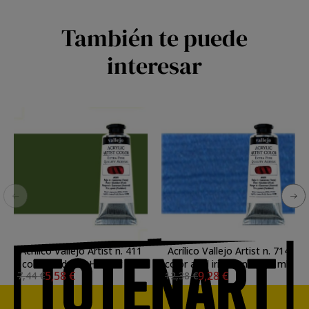
También te puede
interesar
Acrílico Vallejo Artist n. 411
Acrílico Vallejo Artist n. 714
color verde de Hooker (60
color azul iridiscente (60 ml)
5,58 €
9,28 €
7,44 €
12,38 €
ml)