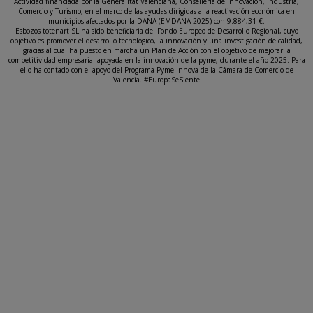
Actividad financiada por la Generalitat Valenciana, Conselleria de Innovación, Industria,
Comercio y Turismo, en el marco de las ayudas dirigidas a la reactivación económica en
municipios afectados por la DANA (EMDANA 2025) con 9.884,31 €.
Esbozos totenart SL ha sido beneficiaria del Fondo Europeo de Desarrollo Regional, cuyo
objetivo es promover el desarrollo tecnológico, la innovación y una investigación de calidad,
gracias al cual ha puesto en marcha un Plan de Acción con el objetivo de mejorar la
competitividad empresarial apoyada en la innovación de la pyme, durante el año 2025. Para
ello ha contado con el apoyo del Programa Pyme Innova de la Cámara de Comercio de
Valencia. #EuropaSeSiente