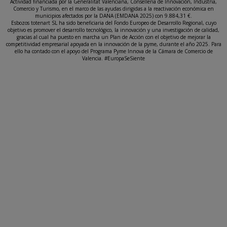
Actividad financiada por la Generalitat Valenciana, Conselleria de Innovación, Industria,
Comercio y Turismo, en el marco de las ayudas dirigidas a la reactivación económica en
municipios afectados por la DANA (EMDANA 2025) con 9.884,31 €.
Esbozos totenart SL ha sido beneficiaria del Fondo Europeo de Desarrollo Regional, cuyo
objetivo es promover el desarrollo tecnológico, la innovación y una investigación de calidad,
gracias al cual ha puesto en marcha un Plan de Acción con el objetivo de mejorar la
competitividad empresarial apoyada en la innovación de la pyme, durante el año 2025. Para
ello ha contado con el apoyo del Programa Pyme Innova de la Cámara de Comercio de
Valencia. #EuropaSeSiente