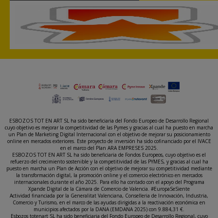
ESBOZOS TOT EN ART SL ha sido beneficiaria del Fondo Europeo de Desarrollo Regional
cuyo objetivo es mejorar la competitividad de las Pymes y gracias al cual ha puesto en marcha
un Plan de Marketing Digital Internacional con el objetivo de mejorar su posicionamiento
online en mercados exteriores. Este proyecto de inversión ha sido cofinanciado por el IVACE
en el marco del Plan ARA EMPRESES 2025.
ESBOZOS TOT EN ART SL ha sido beneficiaria de Fondos Europeos, cuyo objetivo es el
refuerzo del crecimiento sostenible y la competitividad de las PYMES, y gracias al cual ha
puesto en marcha un Plan de Acción con el objetivo de mejorar su competitividad mediante
la transformación digital, la promoción online y el comercio electrónico en mercados
internacionales durante el año 2025. Para ello ha contado con el apoyo del Programa
Xpande Digital de la Cámara de Comercio de Valencia. #EuropaSeSiente
Actividad financiada por la Generalitat Valenciana, Conselleria de Innovación, Industria,
Comercio y Turismo, en el marco de las ayudas dirigidas a la reactivación económica en
municipios afectados por la DANA (EMDANA 2025) con 9.884,31 €.
Esbozos totenart SL ha sido beneficiaria del Fondo Europeo de Desarrollo Regional, cuyo