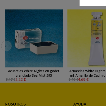
Acuarelas White Nights en godet
Acuarelas White Nights
granulado Sea Mist 595
ml. Amarillo de Cadmi
2,22 €
4,69 €
3,17 €
6,70 €
NOSOTROS
AYUDA