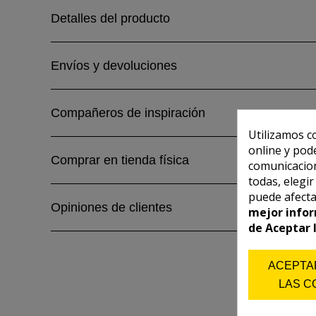
Detalles del producto
Envíos y devoluciones
Compañeros de inspiración
Utilizamos c
online y pod
Comprar en tienda física
comunicacion
todas, elegi
puede afecta
Opiniones de clientes
mejor infor
de Aceptar 
ACEPTA
LAS C