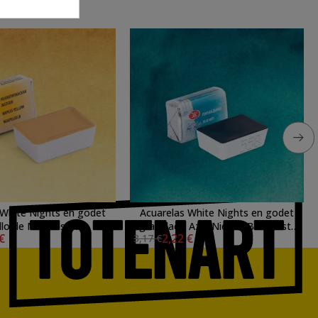
 White Nights en godet
Acuarelas White Nights en godet
llo de Nápoles 209
granulado Azul Niebla (Blue Mist)
 €
2,22 €
3,17 €
558