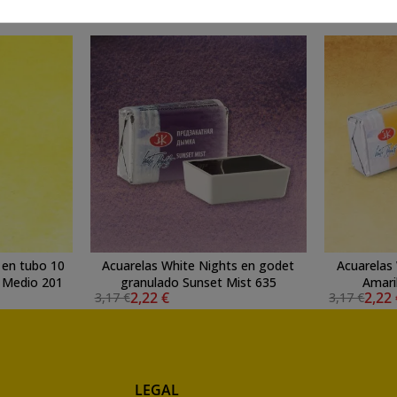
 en tubo 10
Acuarelas White Nights en godet
Acuarelas
o Medio 201
granulado Sunset Mist 635
Amari
2,22 €
2,22
3,17 €
3,17 €
LEGAL