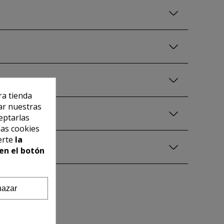
ra tienda
ar nuestras
eptarlas
las cookies
erte
la
en el botón
azar