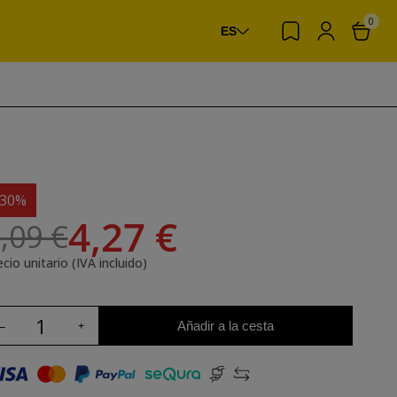
0
ES
-30%
4,27 €
,09 €
cio unitario (IVA incluido)
Añadir a la cesta