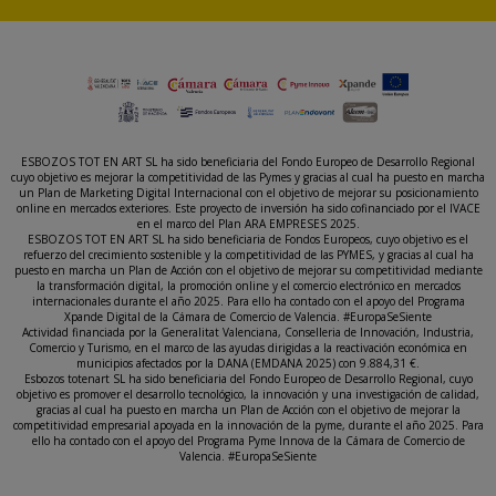
ESBOZOS TOT EN ART SL ha sido beneficiaria del Fondo Europeo de Desarrollo Regional
cuyo objetivo es mejorar la competitividad de las Pymes y gracias al cual ha puesto en marcha
un Plan de Marketing Digital Internacional con el objetivo de mejorar su posicionamiento
online en mercados exteriores. Este proyecto de inversión ha sido cofinanciado por el IVACE
en el marco del Plan ARA EMPRESES 2025.
ESBOZOS TOT EN ART SL ha sido beneficiaria de Fondos Europeos, cuyo objetivo es el
refuerzo del crecimiento sostenible y la competitividad de las PYMES, y gracias al cual ha
puesto en marcha un Plan de Acción con el objetivo de mejorar su competitividad mediante
la transformación digital, la promoción online y el comercio electrónico en mercados
internacionales durante el año 2025. Para ello ha contado con el apoyo del Programa
Xpande Digital de la Cámara de Comercio de Valencia. #EuropaSeSiente
Actividad financiada por la Generalitat Valenciana, Conselleria de Innovación, Industria,
Comercio y Turismo, en el marco de las ayudas dirigidas a la reactivación económica en
municipios afectados por la DANA (EMDANA 2025) con 9.884,31 €.
Esbozos totenart SL ha sido beneficiaria del Fondo Europeo de Desarrollo Regional, cuyo
objetivo es promover el desarrollo tecnológico, la innovación y una investigación de calidad,
gracias al cual ha puesto en marcha un Plan de Acción con el objetivo de mejorar la
competitividad empresarial apoyada en la innovación de la pyme, durante el año 2025. Para
ello ha contado con el apoyo del Programa Pyme Innova de la Cámara de Comercio de
Valencia. #EuropaSeSiente