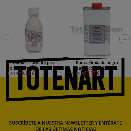
Barniz disolvente para
Barniz Grabado negro
pintar Artools 125 ml.. **
satinado Charbonnel,
9,12 €
62,87 €
10,14 €
78,59 €
LAMOUR, 1000 ml.
SUSCRÍBETE A NUESTRA NEWSLETTER Y ENTÉRATE
DE LAS ÚLTIMAS NOTICIAS