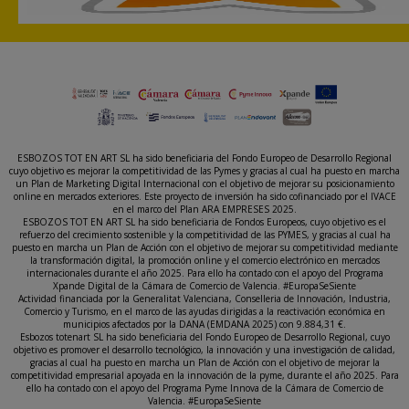
ESBOZOS TOT EN ART SL ha sido beneficiaria del Fondo Europeo de Desarrollo Regional
cuyo objetivo es mejorar la competitividad de las Pymes y gracias al cual ha puesto en marcha
un Plan de Marketing Digital Internacional con el objetivo de mejorar su posicionamiento
online en mercados exteriores. Este proyecto de inversión ha sido cofinanciado por el IVACE
en el marco del Plan ARA EMPRESES 2025.
ESBOZOS TOT EN ART SL ha sido beneficiaria de Fondos Europeos, cuyo objetivo es el
refuerzo del crecimiento sostenible y la competitividad de las PYMES, y gracias al cual ha
puesto en marcha un Plan de Acción con el objetivo de mejorar su competitividad mediante
la transformación digital, la promoción online y el comercio electrónico en mercados
internacionales durante el año 2025. Para ello ha contado con el apoyo del Programa
Xpande Digital de la Cámara de Comercio de Valencia. #EuropaSeSiente
Actividad financiada por la Generalitat Valenciana, Conselleria de Innovación, Industria,
Comercio y Turismo, en el marco de las ayudas dirigidas a la reactivación económica en
municipios afectados por la DANA (EMDANA 2025) con 9.884,31 €.
Esbozos totenart SL ha sido beneficiaria del Fondo Europeo de Desarrollo Regional, cuyo
objetivo es promover el desarrollo tecnológico, la innovación y una investigación de calidad,
gracias al cual ha puesto en marcha un Plan de Acción con el objetivo de mejorar la
competitividad empresarial apoyada en la innovación de la pyme, durante el año 2025. Para
ello ha contado con el apoyo del Programa Pyme Innova de la Cámara de Comercio de
Valencia. #EuropaSeSiente