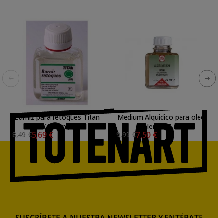
Barniz para retoques Titan
Medium Alquidico para oleo
(100 ml)
Talens, 75 ml.
5,69 €
7,50 €
8,49 €
9,99 €
SUSCRÍBETE A NUESTRA NEWSLETTER Y ENTÉRATE