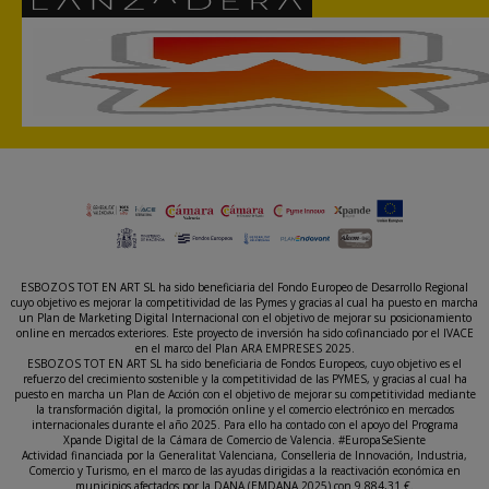
ESBOZOS TOT EN ART SL ha sido beneficiaria del Fondo Europeo de Desarrollo Regional
cuyo objetivo es mejorar la competitividad de las Pymes y gracias al cual ha puesto en marcha
un Plan de Marketing Digital Internacional con el objetivo de mejorar su posicionamiento
online en mercados exteriores. Este proyecto de inversión ha sido cofinanciado por el IVACE
en el marco del Plan ARA EMPRESES 2025.
ESBOZOS TOT EN ART SL ha sido beneficiaria de Fondos Europeos, cuyo objetivo es el
refuerzo del crecimiento sostenible y la competitividad de las PYMES, y gracias al cual ha
puesto en marcha un Plan de Acción con el objetivo de mejorar su competitividad mediante
la transformación digital, la promoción online y el comercio electrónico en mercados
internacionales durante el año 2025. Para ello ha contado con el apoyo del Programa
Xpande Digital de la Cámara de Comercio de Valencia. #EuropaSeSiente
Actividad financiada por la Generalitat Valenciana, Conselleria de Innovación, Industria,
Comercio y Turismo, en el marco de las ayudas dirigidas a la reactivación económica en
municipios afectados por la DANA (EMDANA 2025) con 9.884,31 €.