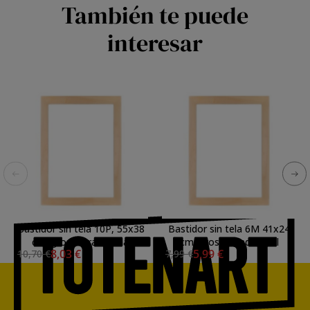
También te puede
interesar
Bastidor sin tela 10P, 55x38
Bastidor sin tela 6M 41x24
cm. grosor tradicional
cm. grosor tradicional
8,03 €
5,99 €
10,70 €
7,99 €