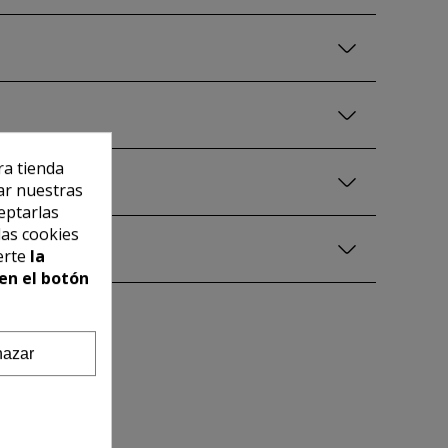
ra tienda
ar nuestras
eptarlas
las cookies
erte
la
en el botón
azar