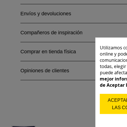
Envíos y devoluciones
Compañeros de inspiración
Utilizamos c
Comprar en tienda física
online y pod
comunicacion
todas, elegi
Opiniones de clientes
puede afecta
mejor infor
de Aceptar 
ACEPTA
LAS C