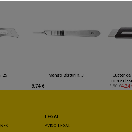
n. 25
Mango Bisturi n. 3
Cutter de 
cierre de s
5,74 €
4,24
5,30 €
nor
LEGAL
ONES
AVISO LEGAL