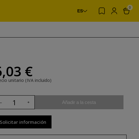
0
ES
6,03 €
cio unitario (IVA incluido)
Añadir a la cesta
Solicitar información