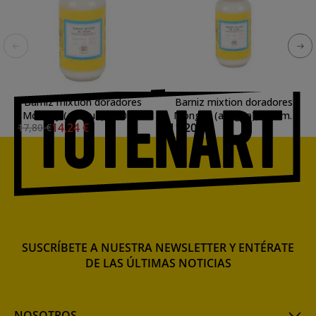
Barniz mixtion doradores
Barniz mixtion doradores
Mongay (al agua), 250 ml.
Mongay (al agua), 250 ml.
14,24 €
11,20 €
17,80 €
(SECADO RÁPIDO)
SUSCRÍBETE A NUESTRA NEWSLETTER Y ENTÉRATE
DE LAS ÚLTIMAS NOTICIAS
NOSOTROS