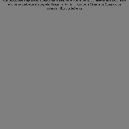
competitividad empresarial apoyada en la innovación de la pyme, durante el año 2025. Para
ello ha contado con el apoyo del Programa Pyme Innova de la Cámara de Comercio de
Valencia. #EuropaSeSiente