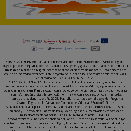
ESBOZOS TOT EN ART SL ha sido beneficiaria del Fondo Europeo de Desarrollo Regional
cuyo objetivo es mejorar la competitividad de las Pymes y gracias al cual ha puesto en marcha
un Plan de Marketing Digital Internacional con el objetivo de mejorar su posicionamiento
online en mercados exteriores. Este proyecto de inversión ha sido cofinanciado por el IVACE
en el marco del Plan ARA EMPRESES 2025.
ESBOZOS TOT EN ART SL ha sido beneficiaria de Fondos Europeos, cuyo objetivo es el
refuerzo del crecimiento sostenible y la competitividad de las PYMES, y gracias al cual ha
puesto en marcha un Plan de Acción con el objetivo de mejorar su competitividad mediante
la transformación digital, la promoción online y el comercio electrónico en mercados
internacionales durante el año 2025. Para ello ha contado con el apoyo del Programa
Xpande Digital de la Cámara de Comercio de Valencia. #EuropaSeSiente
Actividad financiada por la Generalitat Valenciana, Conselleria de Innovación, Industria,
Comercio y Turismo, en el marco de las ayudas dirigidas a la reactivación económica en
municipios afectados por la DANA (EMDANA 2025) con 9.884,31 €.
Esbozos totenart SL ha sido beneficiaria del Fondo Europeo de Desarrollo Regional, cuyo
objetivo es promover el desarrollo tecnológico, la innovación y una investigación de calidad,
gracias al cual ha puesto en marcha un Plan de Acción con el objetivo de mejorar la