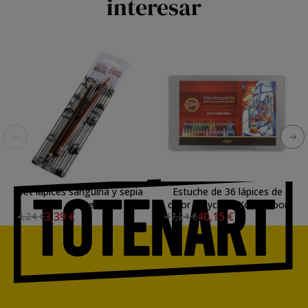
interesar
Set lápices sanguina y sepia
Estuche de 36 lápices de
Conte
color Polycolor Koh-i-Noor
3,39 €
40,15 €
4,24 €
47,24 €