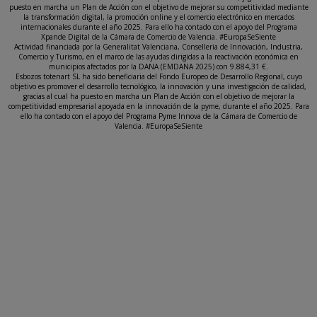
puesto en marcha un Plan de Acción con el objetivo de mejorar su competitividad mediante
la transformación digital, la promoción online y el comercio electrónico en mercados
internacionales durante el año 2025. Para ello ha contado con el apoyo del Programa
Xpande Digital de la Cámara de Comercio de Valencia. #EuropaSeSiente
Actividad financiada por la Generalitat Valenciana, Conselleria de Innovación, Industria,
Comercio y Turismo, en el marco de las ayudas dirigidas a la reactivación económica en
municipios afectados por la DANA (EMDANA 2025) con 9.884,31 €.
Esbozos totenart SL ha sido beneficiaria del Fondo Europeo de Desarrollo Regional, cuyo
objetivo es promover el desarrollo tecnológico, la innovación y una investigación de calidad,
gracias al cual ha puesto en marcha un Plan de Acción con el objetivo de mejorar la
competitividad empresarial apoyada en la innovación de la pyme, durante el año 2025. Para
ello ha contado con el apoyo del Programa Pyme Innova de la Cámara de Comercio de
Valencia. #EuropaSeSiente