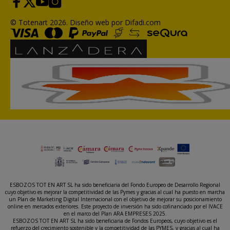
© Totenart 2026.
Diseño web por Difadi.com
ESBOZOS TOT EN ART SL ha sido beneficiaria del Fondo Europeo de Desarrollo Regional
cuyo objetivo es mejorar la competitividad de las Pymes y gracias al cual ha puesto en marcha
un Plan de Marketing Digital Internacional con el objetivo de mejorar su posicionamiento
online en mercados exteriores. Este proyecto de inversión ha sido cofinanciado por el IVACE
en el marco del Plan ARA EMPRESES 2025.
ESBOZOS TOT EN ART SL ha sido beneficiaria de Fondos Europeos, cuyo objetivo es el
refuerzo del crecimiento sostenible y la competitividad de las PYMES, y gracias al cual ha