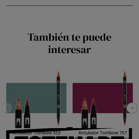
También te puede
interesar
Rotulador Tombow 553
Rotulador Tombow 757
Mist Blue doble punta
Port Red doble punta pincel