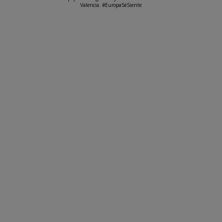
Valencia. #EuropaSeSiente