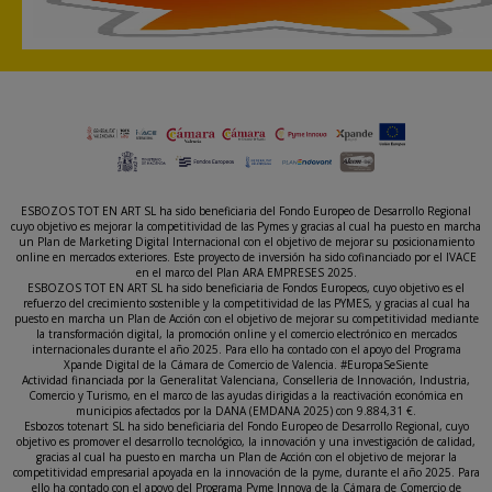
ESBOZOS TOT EN ART SL ha sido beneficiaria del Fondo Europeo de Desarrollo Regional
cuyo objetivo es mejorar la competitividad de las Pymes y gracias al cual ha puesto en marcha
un Plan de Marketing Digital Internacional con el objetivo de mejorar su posicionamiento
online en mercados exteriores. Este proyecto de inversión ha sido cofinanciado por el IVACE
en el marco del Plan ARA EMPRESES 2025.
ESBOZOS TOT EN ART SL ha sido beneficiaria de Fondos Europeos, cuyo objetivo es el
refuerzo del crecimiento sostenible y la competitividad de las PYMES, y gracias al cual ha
puesto en marcha un Plan de Acción con el objetivo de mejorar su competitividad mediante
la transformación digital, la promoción online y el comercio electrónico en mercados
internacionales durante el año 2025. Para ello ha contado con el apoyo del Programa
Xpande Digital de la Cámara de Comercio de Valencia. #EuropaSeSiente
Actividad financiada por la Generalitat Valenciana, Conselleria de Innovación, Industria,
Comercio y Turismo, en el marco de las ayudas dirigidas a la reactivación económica en
municipios afectados por la DANA (EMDANA 2025) con 9.884,31 €.
Esbozos totenart SL ha sido beneficiaria del Fondo Europeo de Desarrollo Regional, cuyo
objetivo es promover el desarrollo tecnológico, la innovación y una investigación de calidad,
gracias al cual ha puesto en marcha un Plan de Acción con el objetivo de mejorar la
competitividad empresarial apoyada en la innovación de la pyme, durante el año 2025. Para
ello ha contado con el apoyo del Programa Pyme Innova de la Cámara de Comercio de