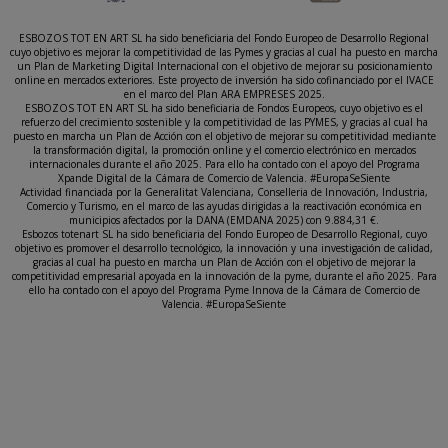
ESBOZOS TOT EN ART SL ha sido beneficiaria del Fondo Europeo de Desarrollo Regional
cuyo objetivo es mejorar la competitividad de las Pymes y gracias al cual ha puesto en marcha
un Plan de Marketing Digital Internacional con el objetivo de mejorar su posicionamiento
online en mercados exteriores. Este proyecto de inversión ha sido cofinanciado por el IVACE
en el marco del Plan ARA EMPRESES 2025.
ESBOZOS TOT EN ART SL ha sido beneficiaria de Fondos Europeos, cuyo objetivo es el
refuerzo del crecimiento sostenible y la competitividad de las PYMES, y gracias al cual ha
puesto en marcha un Plan de Acción con el objetivo de mejorar su competitividad mediante
la transformación digital, la promoción online y el comercio electrónico en mercados
internacionales durante el año 2025. Para ello ha contado con el apoyo del Programa
Xpande Digital de la Cámara de Comercio de Valencia. #EuropaSeSiente
Actividad financiada por la Generalitat Valenciana, Conselleria de Innovación, Industria,
Comercio y Turismo, en el marco de las ayudas dirigidas a la reactivación económica en
municipios afectados por la DANA (EMDANA 2025) con 9.884,31 €.
Esbozos totenart SL ha sido beneficiaria del Fondo Europeo de Desarrollo Regional, cuyo
objetivo es promover el desarrollo tecnológico, la innovación y una investigación de calidad,
gracias al cual ha puesto en marcha un Plan de Acción con el objetivo de mejorar la
competitividad empresarial apoyada en la innovación de la pyme, durante el año 2025. Para
ello ha contado con el apoyo del Programa Pyme Innova de la Cámara de Comercio de
Valencia. #EuropaSeSiente