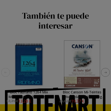
También te puede
interesar
Bloc Fabriano 1264 Mix
Bloc Canson Mi-Teintes
Media 300 gr, 29,7x42cm
Velvet, blanco, 12h 430g
13,28 €
19,37 €
17,71 €
25,82 €
(A3), 30 h. (anillas)
24x32cm, encolado