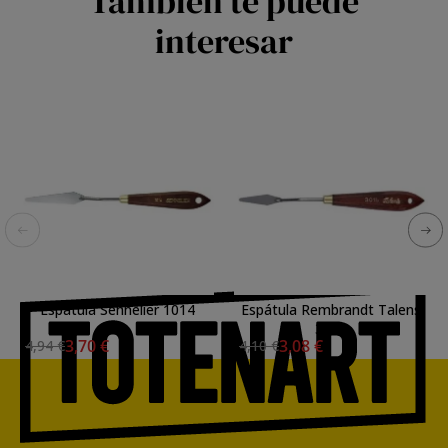
También te puede
interesar
Espátula Sennelier 1014
Espátula Rembrandt Talens
3015
3,70 €
3,08 €
4,94 €
4,10 €