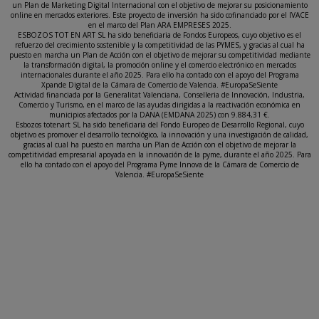
un Plan de Marketing Digital Internacional con el objetivo de mejorar su posicionamiento
online en mercados exteriores. Este proyecto de inversión ha sido cofinanciado por el IVACE
en el marco del Plan ARA EMPRESES 2025.
ESBOZOS TOT EN ART SL ha sido beneficiaria de Fondos Europeos, cuyo objetivo es el
refuerzo del crecimiento sostenible y la competitividad de las PYMES, y gracias al cual ha
puesto en marcha un Plan de Acción con el objetivo de mejorar su competitividad mediante
la transformación digital, la promoción online y el comercio electrónico en mercados
internacionales durante el año 2025. Para ello ha contado con el apoyo del Programa
Xpande Digital de la Cámara de Comercio de Valencia. #EuropaSeSiente
Actividad financiada por la Generalitat Valenciana, Conselleria de Innovación, Industria,
Comercio y Turismo, en el marco de las ayudas dirigidas a la reactivación económica en
municipios afectados por la DANA (EMDANA 2025) con 9.884,31 €.
Esbozos totenart SL ha sido beneficiaria del Fondo Europeo de Desarrollo Regional, cuyo
objetivo es promover el desarrollo tecnológico, la innovación y una investigación de calidad,
gracias al cual ha puesto en marcha un Plan de Acción con el objetivo de mejorar la
competitividad empresarial apoyada en la innovación de la pyme, durante el año 2025. Para
ello ha contado con el apoyo del Programa Pyme Innova de la Cámara de Comercio de
Valencia. #EuropaSeSiente