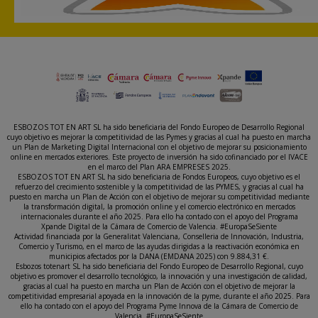
ESBOZOS TOT EN ART SL ha sido beneficiaria del Fondo Europeo de Desarrollo Regional
cuyo objetivo es mejorar la competitividad de las Pymes y gracias al cual ha puesto en marcha
un Plan de Marketing Digital Internacional con el objetivo de mejorar su posicionamiento
online en mercados exteriores. Este proyecto de inversión ha sido cofinanciado por el IVACE
en el marco del Plan ARA EMPRESES 2025.
ESBOZOS TOT EN ART SL ha sido beneficiaria de Fondos Europeos, cuyo objetivo es el
refuerzo del crecimiento sostenible y la competitividad de las PYMES, y gracias al cual ha
puesto en marcha un Plan de Acción con el objetivo de mejorar su competitividad mediante
la transformación digital, la promoción online y el comercio electrónico en mercados
internacionales durante el año 2025. Para ello ha contado con el apoyo del Programa
Xpande Digital de la Cámara de Comercio de Valencia. #EuropaSeSiente
Actividad financiada por la Generalitat Valenciana, Conselleria de Innovación, Industria,
Comercio y Turismo, en el marco de las ayudas dirigidas a la reactivación económica en
municipios afectados por la DANA (EMDANA 2025) con 9.884,31 €.
Esbozos totenart SL ha sido beneficiaria del Fondo Europeo de Desarrollo Regional, cuyo
objetivo es promover el desarrollo tecnológico, la innovación y una investigación de calidad,
gracias al cual ha puesto en marcha un Plan de Acción con el objetivo de mejorar la
competitividad empresarial apoyada en la innovación de la pyme, durante el año 2025. Para
ello ha contado con el apoyo del Programa Pyme Innova de la Cámara de Comercio de
Valencia. #EuropaSeSiente