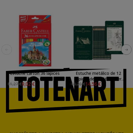
Estuche cartón 36 lapices
Estuche metálico de 12
color Faber Castell
lápices de grafito Faber
9,02 €
14,56 €
11,27 €
18,20 €
Castell 9000 Art Set