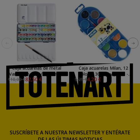
Caja acuarelas de metal
Caja acuarelas Milan, 12
Van Gogh, 48 1/2 godets y
colores 30mm. y pincel -
82,50 €
4,20 €
110,00 €
5,25 €
pincel
escolar-
SUSCRÍBETE A NUESTRA NEWSLETTER Y ENTÉRATE
DE LAS ÚLTIMAS NOTICIAS