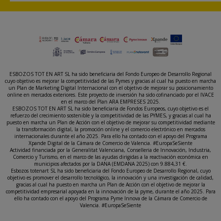
ESBOZOS TOT EN ART SL ha sido beneficiaria del Fondo Europeo de Desarrollo Regional
cuyo objetivo es mejorar la competitividad de las Pymes y gracias al cual ha puesto en marcha
un Plan de Marketing Digital Internacional con el objetivo de mejorar su posicionamiento
online en mercados exteriores. Este proyecto de inversión ha sido cofinanciado por el IVACE
en el marco del Plan ARA EMPRESES 2025.
ESBOZOS TOT EN ART SL ha sido beneficiaria de Fondos Europeos, cuyo objetivo es el
refuerzo del crecimiento sostenible y la competitividad de las PYMES, y gracias al cual ha
puesto en marcha un Plan de Acción con el objetivo de mejorar su competitividad mediante
la transformación digital, la promoción online y el comercio electrónico en mercados
internacionales durante el año 2025. Para ello ha contado con el apoyo del Programa
Xpande Digital de la Cámara de Comercio de Valencia. #EuropaSeSiente
Actividad financiada por la Generalitat Valenciana, Conselleria de Innovación, Industria,
Comercio y Turismo, en el marco de las ayudas dirigidas a la reactivación económica en
municipios afectados por la DANA (EMDANA 2025) con 9.884,31 €.
Esbozos totenart SL ha sido beneficiaria del Fondo Europeo de Desarrollo Regional, cuyo
objetivo es promover el desarrollo tecnológico, la innovación y una investigación de calidad,
gracias al cual ha puesto en marcha un Plan de Acción con el objetivo de mejorar la
competitividad empresarial apoyada en la innovación de la pyme, durante el año 2025. Para
ello ha contado con el apoyo del Programa Pyme Innova de la Cámara de Comercio de
Valencia. #EuropaSeSiente