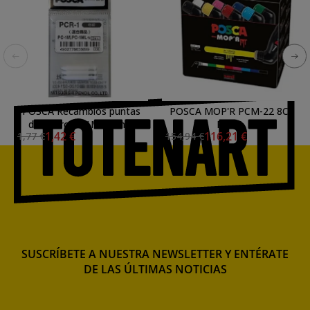
POSCA Recambios puntas
POSCA MOP'R PCM-22 8C
de fieltro PC1M 0,7mm
PACK
1,42 €
116,21 €
1,77 €
154,94 €
SUSCRÍBETE A NUESTRA NEWSLETTER Y ENTÉRATE
DE LAS ÚLTIMAS NOTICIAS