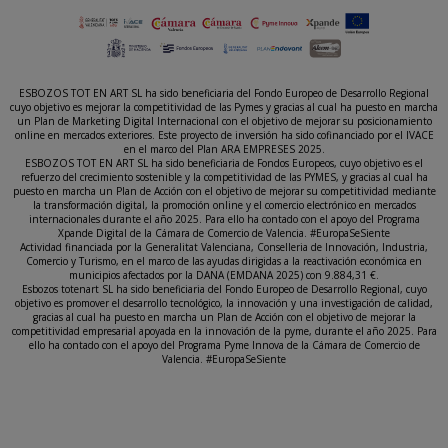
ESBOZOS TOT EN ART SL ha sido beneficiaria del Fondo Europeo de Desarrollo Regional
cuyo objetivo es mejorar la competitividad de las Pymes y gracias al cual ha puesto en marcha
un Plan de Marketing Digital Internacional con el objetivo de mejorar su posicionamiento
online en mercados exteriores. Este proyecto de inversión ha sido cofinanciado por el IVACE
en el marco del Plan ARA EMPRESES 2025.
ESBOZOS TOT EN ART SL ha sido beneficiaria de Fondos Europeos, cuyo objetivo es el
refuerzo del crecimiento sostenible y la competitividad de las PYMES, y gracias al cual ha
puesto en marcha un Plan de Acción con el objetivo de mejorar su competitividad mediante
la transformación digital, la promoción online y el comercio electrónico en mercados
internacionales durante el año 2025. Para ello ha contado con el apoyo del Programa
Xpande Digital de la Cámara de Comercio de Valencia. #EuropaSeSiente
Actividad financiada por la Generalitat Valenciana, Conselleria de Innovación, Industria,
Comercio y Turismo, en el marco de las ayudas dirigidas a la reactivación económica en
municipios afectados por la DANA (EMDANA 2025) con 9.884,31 €.
Esbozos totenart SL ha sido beneficiaria del Fondo Europeo de Desarrollo Regional, cuyo
objetivo es promover el desarrollo tecnológico, la innovación y una investigación de calidad,
gracias al cual ha puesto en marcha un Plan de Acción con el objetivo de mejorar la
competitividad empresarial apoyada en la innovación de la pyme, durante el año 2025. Para
ello ha contado con el apoyo del Programa Pyme Innova de la Cámara de Comercio de
Valencia. #EuropaSeSiente