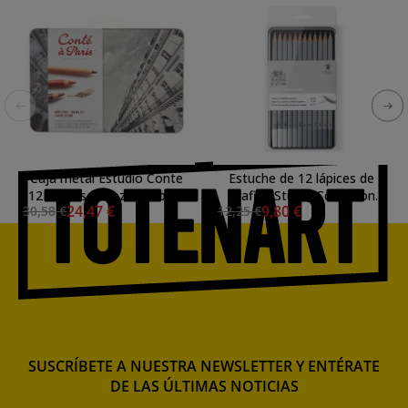
Caja metal Estudio Conte
Estuche de 12 lápices de
12 lápices esbozo y dibujo
grafito Studio Collection
24,47 €
9,80 €
30,58 €
12,25 €
surtidos **
Winsor&Newton **
SUSCRÍBETE A NUESTRA NEWSLETTER Y ENTÉRATE
DE LAS ÚLTIMAS NOTICIAS