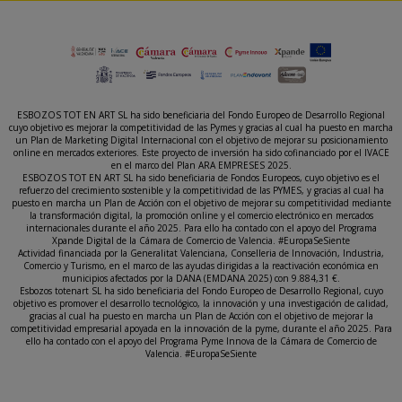
ESBOZOS TOT EN ART SL ha sido beneficiaria del Fondo Europeo de Desarrollo Regional
cuyo objetivo es mejorar la competitividad de las Pymes y gracias al cual ha puesto en marcha
un Plan de Marketing Digital Internacional con el objetivo de mejorar su posicionamiento
online en mercados exteriores. Este proyecto de inversión ha sido cofinanciado por el IVACE
en el marco del Plan ARA EMPRESES 2025.
ESBOZOS TOT EN ART SL ha sido beneficiaria de Fondos Europeos, cuyo objetivo es el
refuerzo del crecimiento sostenible y la competitividad de las PYMES, y gracias al cual ha
puesto en marcha un Plan de Acción con el objetivo de mejorar su competitividad mediante
la transformación digital, la promoción online y el comercio electrónico en mercados
internacionales durante el año 2025. Para ello ha contado con el apoyo del Programa
Xpande Digital de la Cámara de Comercio de Valencia. #EuropaSeSiente
Actividad financiada por la Generalitat Valenciana, Conselleria de Innovación, Industria,
Comercio y Turismo, en el marco de las ayudas dirigidas a la reactivación económica en
municipios afectados por la DANA (EMDANA 2025) con 9.884,31 €.
Esbozos totenart SL ha sido beneficiaria del Fondo Europeo de Desarrollo Regional, cuyo
objetivo es promover el desarrollo tecnológico, la innovación y una investigación de calidad,
gracias al cual ha puesto en marcha un Plan de Acción con el objetivo de mejorar la
competitividad empresarial apoyada en la innovación de la pyme, durante el año 2025. Para
ello ha contado con el apoyo del Programa Pyme Innova de la Cámara de Comercio de
Valencia. #EuropaSeSiente