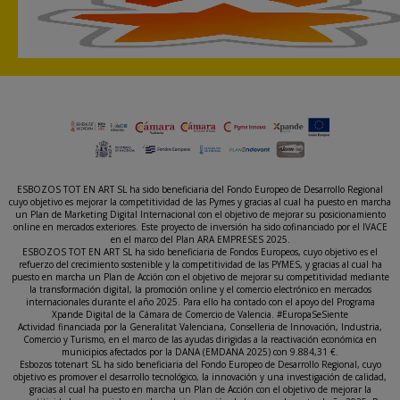
ESBOZOS TOT EN ART SL ha sido beneficiaria del Fondo Europeo de Desarrollo Regional
cuyo objetivo es mejorar la competitividad de las Pymes y gracias al cual ha puesto en marcha
un Plan de Marketing Digital Internacional con el objetivo de mejorar su posicionamiento
online en mercados exteriores. Este proyecto de inversión ha sido cofinanciado por el IVACE
en el marco del Plan ARA EMPRESES 2025.
ESBOZOS TOT EN ART SL ha sido beneficiaria de Fondos Europeos, cuyo objetivo es el
refuerzo del crecimiento sostenible y la competitividad de las PYMES, y gracias al cual ha
puesto en marcha un Plan de Acción con el objetivo de mejorar su competitividad mediante
la transformación digital, la promoción online y el comercio electrónico en mercados
internacionales durante el año 2025. Para ello ha contado con el apoyo del Programa
Xpande Digital de la Cámara de Comercio de Valencia. #EuropaSeSiente
Actividad financiada por la Generalitat Valenciana, Conselleria de Innovación, Industria,
Comercio y Turismo, en el marco de las ayudas dirigidas a la reactivación económica en
municipios afectados por la DANA (EMDANA 2025) con 9.884,31 €.
Esbozos totenart SL ha sido beneficiaria del Fondo Europeo de Desarrollo Regional, cuyo
objetivo es promover el desarrollo tecnológico, la innovación y una investigación de calidad,
gracias al cual ha puesto en marcha un Plan de Acción con el objetivo de mejorar la