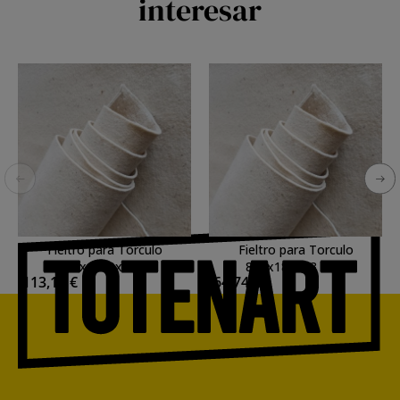
interesar
Fieltro para Torculo
Fieltro para Torculo
1000x1800x5 mm.
850x1800x3 mm.
113,14 €
64,74 €