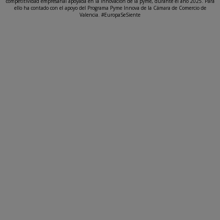
competitividad empresarial apoyada en la innovación de la pyme, durante el año 2025. Para
ello ha contado con el apoyo del Programa Pyme Innova de la Cámara de Comercio de
Valencia. #EuropaSeSiente