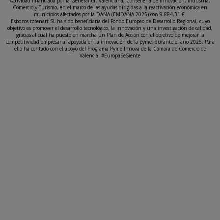
Actividad financiada por la Generalitat Valenciana, Conselleria de Innovación, Industria,
Comercio y Turismo, en el marco de las ayudas dirigidas a la reactivación económica en
municipios afectados por la DANA (EMDANA 2025) con 9.884,31 €.
Esbozos totenart SL ha sido beneficiaria del Fondo Europeo de Desarrollo Regional, cuyo
objetivo es promover el desarrollo tecnológico, la innovación y una investigación de calidad,
gracias al cual ha puesto en marcha un Plan de Acción con el objetivo de mejorar la
competitividad empresarial apoyada en la innovación de la pyme, durante el año 2025. Para
ello ha contado con el apoyo del Programa Pyme Innova de la Cámara de Comercio de
Valencia. #EuropaSeSiente