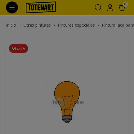
0
Inicio
Otras pinturas
Pinturas especiales
Pintura laca par
OFERTA