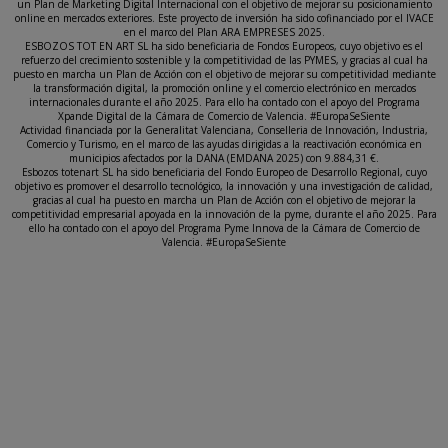
un Plan de Marketing Digital Internacional con el objetivo de mejorar su posicionamiento
online en mercados exteriores. Este proyecto de inversión ha sido cofinanciado por el IVACE
en el marco del Plan ARA EMPRESES 2025.
ESBOZOS TOT EN ART SL ha sido beneficiaria de Fondos Europeos, cuyo objetivo es el
refuerzo del crecimiento sostenible y la competitividad de las PYMES, y gracias al cual ha
puesto en marcha un Plan de Acción con el objetivo de mejorar su competitividad mediante
la transformación digital, la promoción online y el comercio electrónico en mercados
internacionales durante el año 2025. Para ello ha contado con el apoyo del Programa
Xpande Digital de la Cámara de Comercio de Valencia. #EuropaSeSiente
Actividad financiada por la Generalitat Valenciana, Conselleria de Innovación, Industria,
Comercio y Turismo, en el marco de las ayudas dirigidas a la reactivación económica en
municipios afectados por la DANA (EMDANA 2025) con 9.884,31 €.
Esbozos totenart SL ha sido beneficiaria del Fondo Europeo de Desarrollo Regional, cuyo
objetivo es promover el desarrollo tecnológico, la innovación y una investigación de calidad,
gracias al cual ha puesto en marcha un Plan de Acción con el objetivo de mejorar la
competitividad empresarial apoyada en la innovación de la pyme, durante el año 2025. Para
ello ha contado con el apoyo del Programa Pyme Innova de la Cámara de Comercio de
Valencia. #EuropaSeSiente