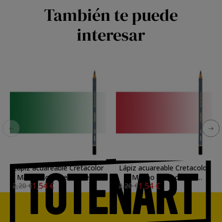
También te puede
interesar
Lápiz acuareable Cretacolor
Lápiz acuareable Cretacolor
Marino color verde hierba
Marino color carmín
1,54 €
1,54 €
2,20 €
2,20 €
extrafino