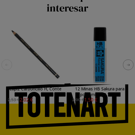
interesar
Lapiz Carboncillo H, Conte
12 Minas HB Sakura para
portaminas 0.7 mm.
2,02 €
1,50 €
2,53 €
2,00 €