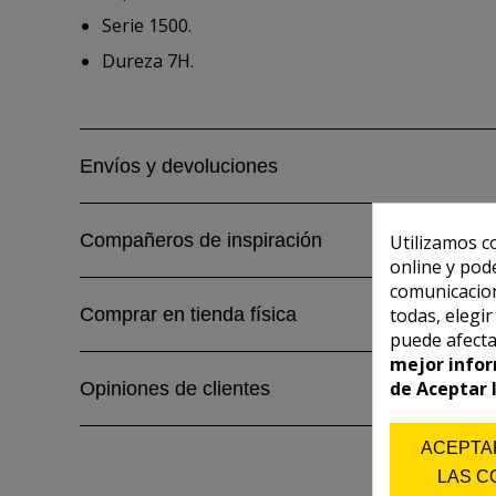
Serie 1500.
Dureza 7H.
Envíos y devoluciones
Compañeros de inspiración
Utilizamos c
online y pod
comunicacion
todas, elegi
Comprar en tienda física
puede afecta
mejor infor
de Aceptar 
Opiniones de clientes
ACEPTA
LAS C