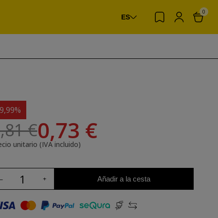
0
ES
-9,99%
0,73 €
,81 €
cio unitario (IVA incluido)
Añadir a la cesta