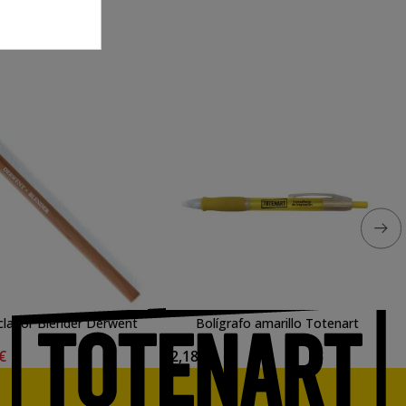
clador Blender Derwent
Bolígrafo amarillo Totenart
 €
2,18 €