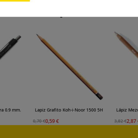
También te puede interesar
ra 0.9 mm.
Lapiz Grafito Koh-i-Noor 1500 5H
Lápiz Mez
0,59 €
2,87
0,70 €
3,82 €