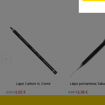
Lapiz Carbon H, Conte
Lápiz portaminas Saku
2,02 €
3,38 €
2,53 €
4,50 €