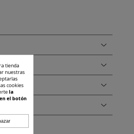
ra tienda
ar nuestras
eptarlas
las cookies
erte
la
en el botón
azar