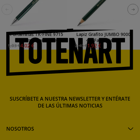
Portaminas TK-FINE 9715
Lapiz Grafito JUMBO 9000
0.5 mm Faber-Castell
4B, Faber-Castell
4,02 €
1,92 €
5,03 €
2,40 €
SUSCRÍBETE A NUESTRA NEWSLETTER Y ENTÉRATE
DE LAS ÚLTIMAS NOTICIAS
NOSOTROS