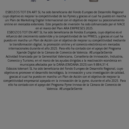
ESBOZOS TOT EN ART SL ha sido beneficiaria del Fondo Europeo de Desarrollo Regional
cuyo objetivo es mejorar la competitividad de las Pymes y gracias al cual ha puesto en marcha
un Plan de Marketing Digital Internacional con el objetivo de mejorar su posicionamiento
online en mercados exteriores. Este proyecto de inversión ha sido cofinanciado por el IVACE
en el marco del Plan ARA EMPRESES 2025.
ESBOZOS TOT EN ART SL ha sido beneficiaria de Fondos Europeos, cuyo objetivo es el
refuerzo del crecimiento sostenible y la competitividad de las PYMES, y gracias al cual ha
puesto en marcha un Plan de Acción con el objetivo de mejorar su competitividad mediante
la transformación digital, la promoción online y el comercio electrónico en mercados
internacionales durante el año 2025. Para ello ha contado con el apoyo del Programa
Xpande Digital de la Cámara de Comercio de Valencia. #EuropaSeSiente
Actividad financiada por la Generalitat Valenciana, Conselleria de Innovación, Industria,
Comercio y Turismo, en el marco de las ayudas dirigidas a la reactivación económica en
municipios afectados por la DANA (EMDANA 2025) con 9.884,31 €.
Esbozos totenart SL ha sido beneficiaria del Fondo Europeo de Desarrollo Regional, cuyo
objetivo es promover el desarrollo tecnológico, la innovación y una investigación de calidad,
gracias al cual ha puesto en marcha un Plan de Acción con el objetivo de mejorar la
competitividad empresarial apoyada en la innovación de la pyme, durante el año 2025. Para
ello ha contado con el apoyo del Programa Pyme Innova de la Cámara de Comercio de
Valencia. #EuropaSeSiente