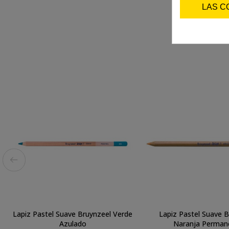
LAS C
Lapiz Pastel Suave Bruynzeel Verde
Lapiz Pastel Suave 
Azulado
Naranja Perman