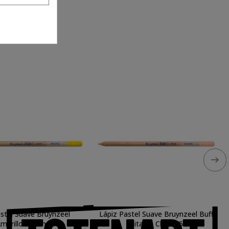
stel Suave Bruynzeel
Lápiz Pastel Suave Bruynzeel Buff
marillo Limon
Titanio Claro 75