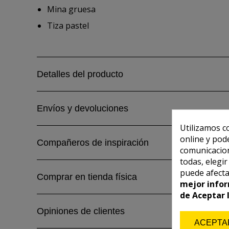
Mina gruesa
Tiza pastel
Detalles del producto
Envíos y devoluciones
Utilizamos c
online y pod
Compañeros de inspiración
comunicacion
todas, elegi
puede afecta
Comprar en tienda física
mejor infor
de Aceptar 
Opiniones de clientes
ACEPTA