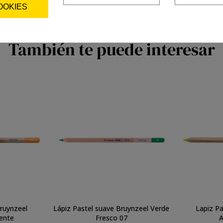
OOKIES
También te puede interesar
Bruynzeel
Lápiz Pastel suave Bruynzeel Verde
Lapiz Pa
ente
Fresco 07
A