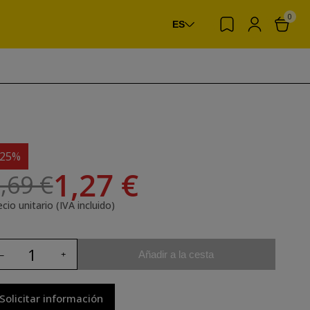
0
ES
-25%
1,27 €
,69 €
cio unitario (IVA incluido)
Añadir a la cesta
Solicitar información