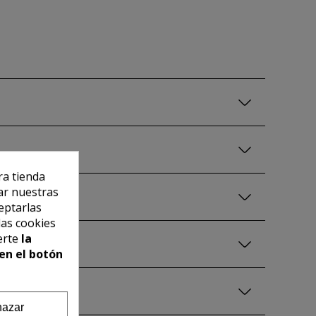
ra tienda
ar nuestras
eptarlas
las cookies
erte
la
en el botón
azar