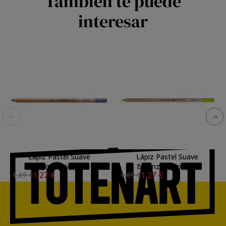
También te puede
interesar
Lapiz Pastel Suave
Lápiz Pastel Suave
Bruynzeel Violeta
Bruynzeel Lima 64
1,27 €
1,27 €
1,69 €
1,69 €