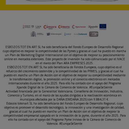
ESBOZOS TOT EN ART SL ha sido beneficiaria del Fondo Europeo de Desarrollo Regional
cuyo objetivo es mejorar la competitividad de las Pymes y gracias al cual ha puesto en marcha
un Plan de Marketing Digital Internacional con el objetivo de mejorar su posicionamiento
online en mercados exteriores. Este proyecto de inversión ha sido cofinanciado por el IVACE
en el marco del Plan ARA EMPRESES 2025.
ESBOZOS TOT EN ART SL ha sido beneficiaria de Fondos Europeos, cuyo objetivo es el
refuerzo del crecimiento sostenible y la competitividad de las PYMES, y gracias al cual ha
puesto en marcha un Plan de Acción con el objetivo de mejorar su competitividad mediante
la transformación digital, la promoción online y el comercio electrónico en mercados
internacionales durante el año 2025. Para ello ha contado con el apoyo del Programa
Xpande Digital de la Cámara de Comercio de Valencia. #EuropaSeSiente
Actividad financiada por la Generalitat Valenciana, Conselleria de Innovación, Industria,
Comercio y Turismo, en el marco de las ayudas dirigidas a la reactivación económica en
municipios afectados por la DANA (EMDANA 2025) con 9.884,31 €.
Esbozos totenart SL ha sido beneficiaria del Fondo Europeo de Desarrollo Regional, cuyo
objetivo es promover el desarrollo tecnológico, la innovación y una investigación de calidad,
gracias al cual ha puesto en marcha un Plan de Acción con el objetivo de mejorar la
competitividad empresarial apoyada en la innovación de la pyme, durante el año 2025. Para
ello ha contado con el apoyo del Programa Pyme Innova de la Cámara de Comercio de
Valencia. #EuropaSeSiente