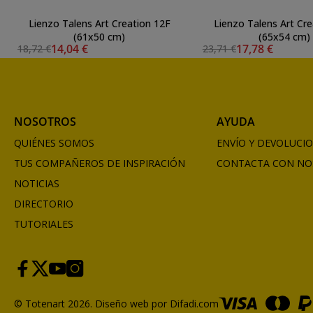
Lienzo Talens Art Creation 12F
Lienzo Talens Art Cre
(61x50 cm)
(65x54 cm)
14,04 €
17,78 €
18,72 €
23,71 €
NOSOTROS
AYUDA
QUIÉNES SOMOS
ENVÍO Y DEVOLUCI
TUS COMPAÑEROS DE INSPIRACIÓN
CONTACTA CON NO
NOTICIAS
DIRECTORIO
TUTORIALES
© Totenart 2026.
Diseño web por Difadi.com