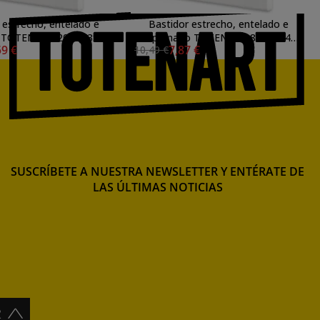
 estrecho, entelado e
Bastidor estrecho, entelado e
 TOTENART 20P (73x54
imprimado TOTENART 8F (38x46
59 €
7,87 €
10,49 €
cm)
cm)
SUSCRÍBETE A NUESTRA NEWSLETTER Y ENTÉRATE DE
LAS ÚLTIMAS NOTICIAS