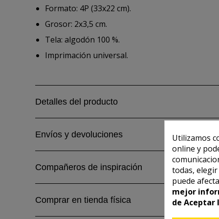
Formato: 4P (33x22 cm).
Grosor: 2x3,5 cm.
Tela: algodón 100 %.
Imprimación universal.
Detalles del producto
Envíos y devoluciones
Utilizamos c
online y pod
comunicacion
Compañeros de inspiración
todas, elegi
puede afecta
mejor infor
Comprar en tienda física
de Aceptar 