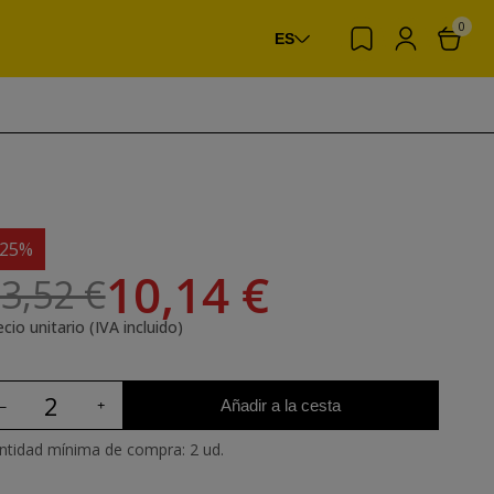
0
ES
-25%
10,14 €
3,52 €
cio unitario (IVA incluido)
Añadir a la cesta
ntidad mínima de compra: 2 ud.