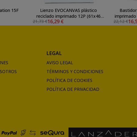
ation 15F
Lienzo EVOCANVAS plástico
Bastidor
reciclado imprimado 12P (61x46
imprimado
16,29 €
16,
21,73 €
22,12 €
con travesaño) **
LEGAL
ONES
AVISO LEGAL
SOTROS
TÉRMINOS Y CONDICIONES
POLÍTICA DE COOKIES
POLÍTICA DE PRIVACIDAD