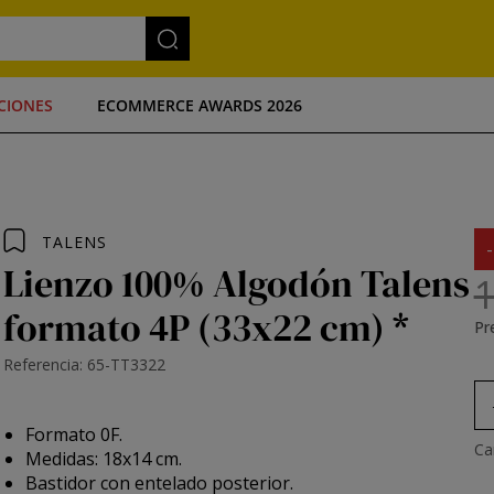
CIONES
ECOMMERCE AWARDS 2026
TALENS
Lienzo 100% Algodón Talens
1
formato 4P (33x22 cm) *
Pre
Referencia: 65-TT3322
Formato 0F.
Ca
Medidas: 18x14 cm.
Bastidor con entelado posterior.