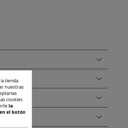
ra tienda
ar nuestras
eptarlas
las cookies
erte
la
en el botón