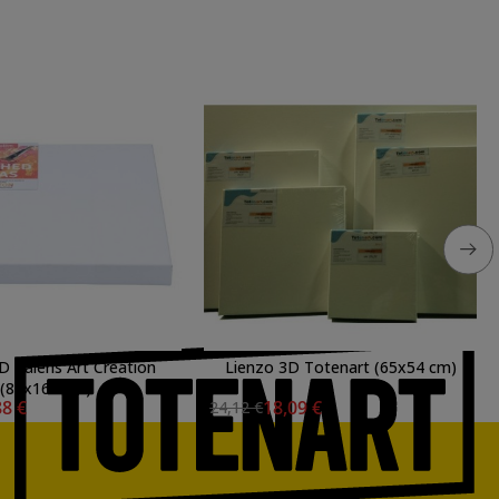
D Talens Art Creation
Lienzo 3D Totenart (65x54 cm)
(80x160 cm)
88 €
18,09 €
24,12 €