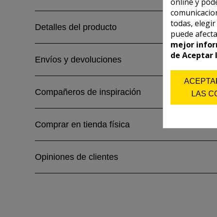
online y pod
comunicacion
todas, elegi
Detalles del producto
puede afecta
mejor infor
de Aceptar 
Envíos y devoluciones
ACEPTA
Compañeros de inspiración
LAS C
Comprar en tienda física
Opiniones de clientes