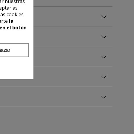
ar nuestras
eptarlas
las cookies
erte
la
en el botón
azar