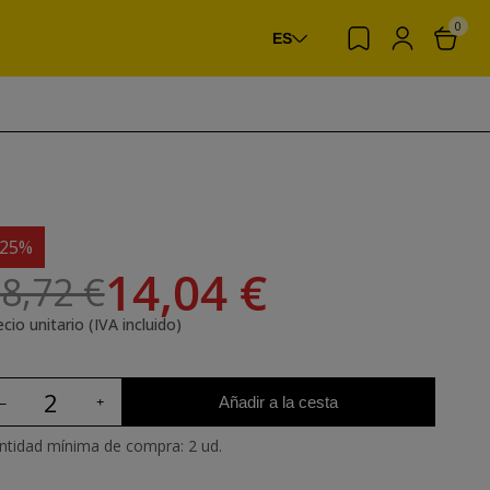
0
ES
-25%
14,04 €
8,72 €
cio unitario (IVA incluido)
Añadir a la cesta
ntidad mínima de compra: 2 ud.