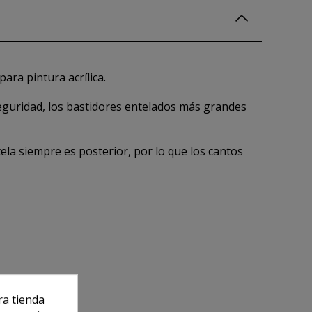
ara pintura acrílica.
eguridad, los bastidores entelados más grandes
tela siempre es posterior, por lo que los cantos
ra tienda