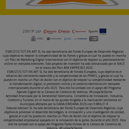
ESBOZOS TOT EN ART SL ha sido beneficiaria del Fondo Europeo de Desarrollo Regional
cuyo objetivo es mejorar la competitividad de las Pymes y gracias al cual ha puesto en marcha
un Plan de Marketing Digital Internacional con el objetivo de mejorar su posicionamiento
online en mercados exteriores. Este proyecto de inversión ha sido cofinanciado por el IVACE
en el marco del Plan ARA EMPRESES 2025.
ESBOZOS TOT EN ART SL ha sido beneficiaria de Fondos Europeos, cuyo objetivo es el
refuerzo del crecimiento sostenible y la competitividad de las PYMES, y gracias al cual ha
puesto en marcha un Plan de Acción con el objetivo de mejorar su competitividad mediante
la transformación digital, la promoción online y el comercio electrónico en mercados
internacionales durante el año 2025. Para ello ha contado con el apoyo del Programa
Xpande Digital de la Cámara de Comercio de Valencia. #EuropaSeSiente
Actividad financiada por la Generalitat Valenciana, Conselleria de Innovación, Industria,
Comercio y Turismo, en el marco de las ayudas dirigidas a la reactivación económica en
municipios afectados por la DANA (EMDANA 2025) con 9.884,31 €.
Esbozos totenart SL ha sido beneficiaria del Fondo Europeo de Desarrollo Regional, cuyo
objetivo es promover el desarrollo tecnológico, la innovación y una investigación de calidad,
gracias al cual ha puesto en marcha un Plan de Acción con el objetivo de mejorar la
competitividad empresarial apoyada en la innovación de la pyme, durante el año 2025. Para
ello ha contado con el apoyo del Programa Pyme Innova de la Cámara de Comercio de
Valencia. #EuropaSeSiente