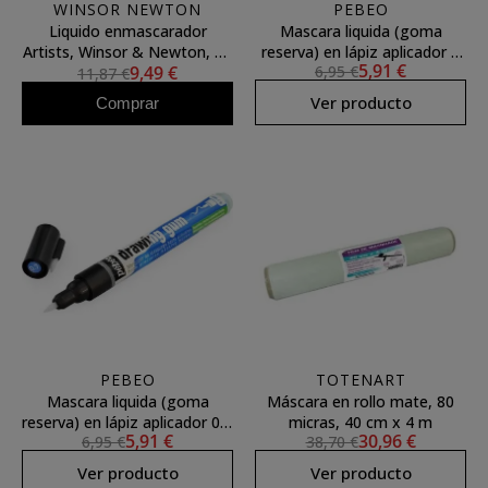
WINSOR NEWTON
PEBEO
Liquido enmascarador
Mascara liquida (goma
Artists, Winsor & Newton, 75
reserva) en lápiz aplicador 4
5,91 €
9,49 €
6,95 €
ml
mm **
11,87 €
Ver producto
Comprar
PEBEO
TOTENART
Mascara liquida (goma
Máscara en rollo mate, 80
reserva) en lápiz aplicador 0,7
micras, 40 cm x 4 m
5,91 €
30,96 €
6,95 €
38,70 €
mm **
Ver producto
Ver producto