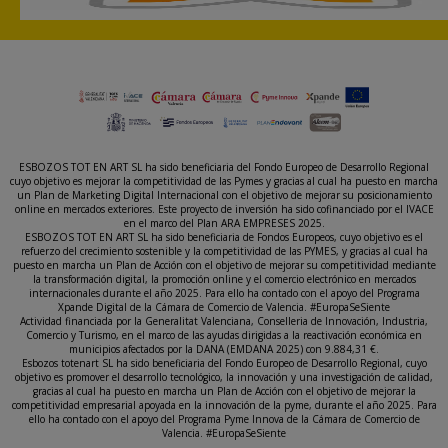
ESBOZOS TOT EN ART SL ha sido beneficiaria del Fondo Europeo de Desarrollo Regional
cuyo objetivo es mejorar la competitividad de las Pymes y gracias al cual ha puesto en marcha
un Plan de Marketing Digital Internacional con el objetivo de mejorar su posicionamiento
online en mercados exteriores. Este proyecto de inversión ha sido cofinanciado por el IVACE
en el marco del Plan ARA EMPRESES 2025.
ESBOZOS TOT EN ART SL ha sido beneficiaria de Fondos Europeos, cuyo objetivo es el
refuerzo del crecimiento sostenible y la competitividad de las PYMES, y gracias al cual ha
puesto en marcha un Plan de Acción con el objetivo de mejorar su competitividad mediante
la transformación digital, la promoción online y el comercio electrónico en mercados
internacionales durante el año 2025. Para ello ha contado con el apoyo del Programa
Xpande Digital de la Cámara de Comercio de Valencia. #EuropaSeSiente
Actividad financiada por la Generalitat Valenciana, Conselleria de Innovación, Industria,
Comercio y Turismo, en el marco de las ayudas dirigidas a la reactivación económica en
municipios afectados por la DANA (EMDANA 2025) con 9.884,31 €.
Esbozos totenart SL ha sido beneficiaria del Fondo Europeo de Desarrollo Regional, cuyo
objetivo es promover el desarrollo tecnológico, la innovación y una investigación de calidad,
gracias al cual ha puesto en marcha un Plan de Acción con el objetivo de mejorar la
competitividad empresarial apoyada en la innovación de la pyme, durante el año 2025. Para
ello ha contado con el apoyo del Programa Pyme Innova de la Cámara de Comercio de
Valencia. #EuropaSeSiente