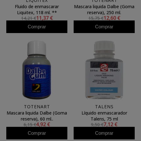
LIQUITEX
TOTENART
Fluido de enmascarar
Mascara liquida Dalbe (Goma
Liquitex, 118 ml. **
reserva), 250 ml.
11,37 €
12,60 €
14,21 €
15,75 €
Comprar
Comprar
TOTENART
TALENS
Mascara liquida Dalbe (Goma
Líquido enmascarador
reserva), 60 ml..
Talens, 75 ml
4,92 €
7,12 €
6,15 €
9,50 €
Comprar
Comprar