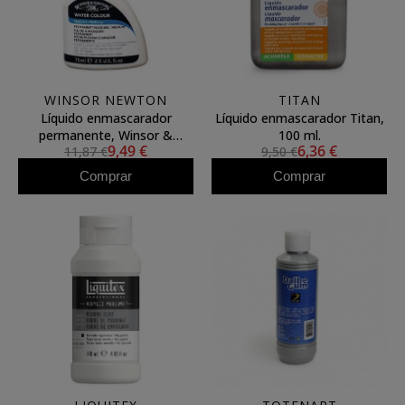
WINSOR NEWTON
TITAN
Líquido enmascarador
Líquido enmascarador Titan,
permanente, Winsor &
100 ml.
9,49 €
6,36 €
11,87 €
9,50 €
Newton, 75 ml **
Comprar
Comprar