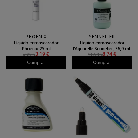
PHOENIX
SENNELIER
Líquido enmascarador
Líquido enmascarador
Phoenix 25 ml
l'Aquarelle Sennelier, 36,9 ml.
3,19 €
8,74 €
3,99 €
11,64 €
Comprar
Comprar