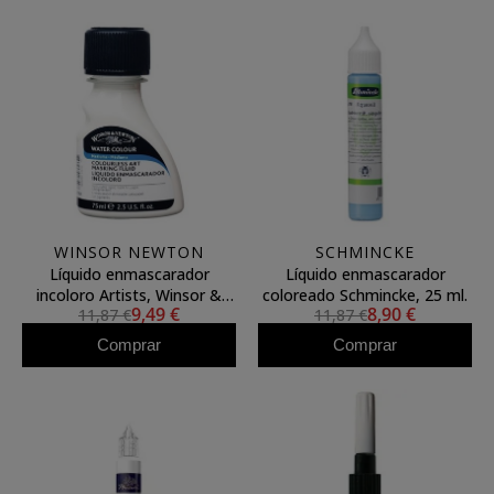
WINSOR NEWTON
SCHMINCKE
Líquido enmascarador
Líquido enmascarador
incoloro Artists, Winsor &
coloreado Schmincke, 25 ml.
9,49 €
8,90 €
11,87 €
11,87 €
Newton, 75 ml **
Comprar
Comprar