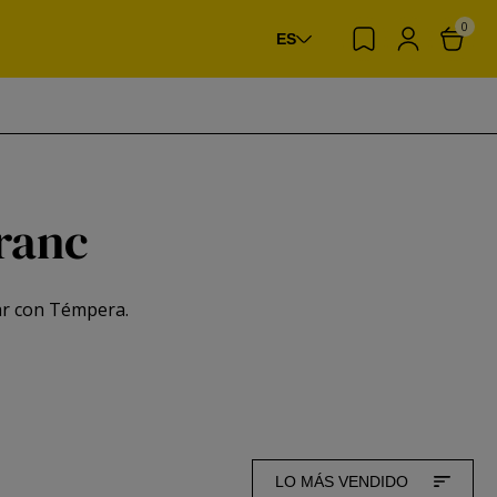
0
ES
ranc
ar con Témpera.
LO MÁS VENDIDO