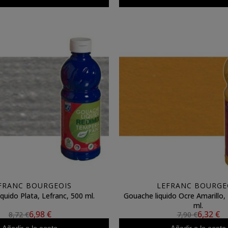
FRANC BOURGEOIS
LEFRANC BOURGE
quido Plata, Lefranc, 500 ml.
Gouache liquido Ocre Amarillo,
ml.
6,98 €
6,32 €
8,72 €
7,90 €