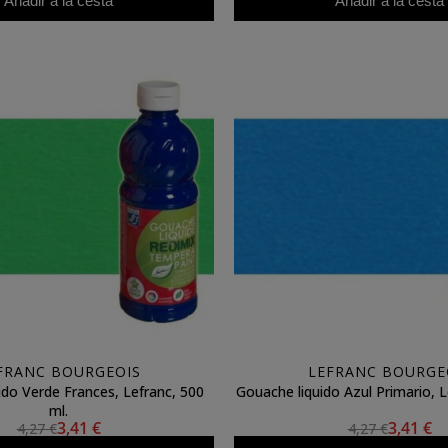
Añadir a la cesta
Añadir a la cesta
FRANC BOURGEOIS
LEFRANC BOURGE
ido Verde Frances, Lefranc, 500
Gouache liquido Azul Primario, L
ml.
3,41 €
3,41 €
4,27 €
4,27 €