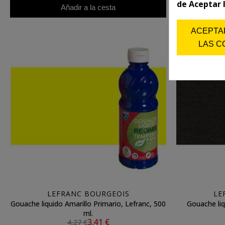
de Aceptar 
Añadir a la cesta
ACEPTA
LAS C
LEFRANC BOURGEOIS
LE
Gouache liquido Amarillo Primario, Lefranc, 500
Gouache liq
ml.
3,41 €
4,27 €