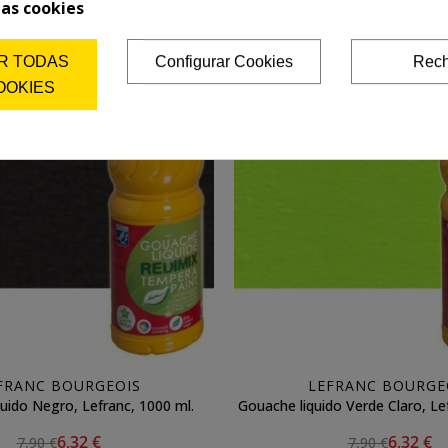
las cookies
Añadir a la cesta
Añadir a la cesta
R TODAS
Configurar Cookies
Rech
OOKIES
FRANC BOURGEOIS
LEFRANC BOURGE
uido Negro, Lefranc, 1000 ml.
Gouache liquido Verde Claro, Le
6,32 €
6,32 €
7,90 €
7,90 €