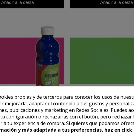
Añadir a la cesta
Añadir a la cesta
ookies propias y de terceros para conocer los usos de nuest
er mejorarla, adaptar el contenido a tus gustos y personaliz
es, publicaciones y marketing en Redes Sociales. Puedes ac
FRANC BOURGEOIS
LEFRANC BOURGE
r tu configuración o rechazarlas con el botón, pero rechazar 
ido Rosa Fluorescente Lefranc,
Gouache liquido Verde Fluoresc
r a tu experiencia de compra. Si quieres que podamos ofrec
500 ml.
500 ml.
mación y más adaptada a tus preferencias, haz en click 
8,03 €
8,03 €
10,04 €
10,04 €