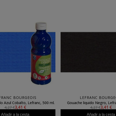
FRANC BOURGEOIS
LEFRANC BOURGE
o Azul Cobalto, Lefranc, 500 ml.
Gouache liquido Negro, Lefra
3,41 €
3,41 €
4,27 €
4,27 €
Añadir a la cesta
Añadir a la cesta