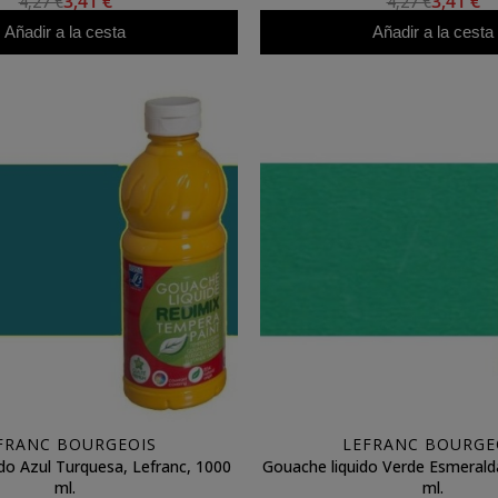
3,41 €
3,41 €
4,27 €
4,27 €
Añadir a la cesta
Añadir a la cesta
FRANC BOURGEOIS
LEFRANC BOURGE
do Azul Turquesa, Lefranc, 1000
Gouache liquido Verde Esmeralda
ml.
ml.