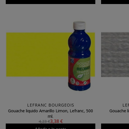
LEFRANC BOURGEOIS
LE
Gouache liquido Amarillo Limon, Lefranc, 500
Gouache li
ml.
3,38 €
4,23 €