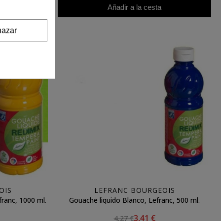
Añadir a la cesta
azar
OIS
LEFRANC BOURGEOIS
franc, 1000 ml.
Gouache liquido Blanco, Lefranc, 500 ml.
3,41 €
4,27 €