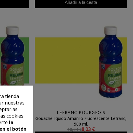
Añadir a la cesta
ra tienda
ar nuestras
eptarlas
OIS
LEFRANC BOURGEOIS
las cookies
ente Lefranc,
Gouache liquido Amarillo Fluorescente Lefranc,
erte
la
500 ml.
en el botón
8,03 €
10,04 €