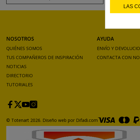
LAS C
NOSOTROS
AYUDA
QUIÉNES SOMOS
ENVÍO Y DEVOLUCI
TUS COMPAÑEROS DE INSPIRACIÓN
CONTACTA CON NO
NOTICIAS
DIRECTORIO
TUTORIALES
© Totenart 2026.
Diseño web por Difadi.com