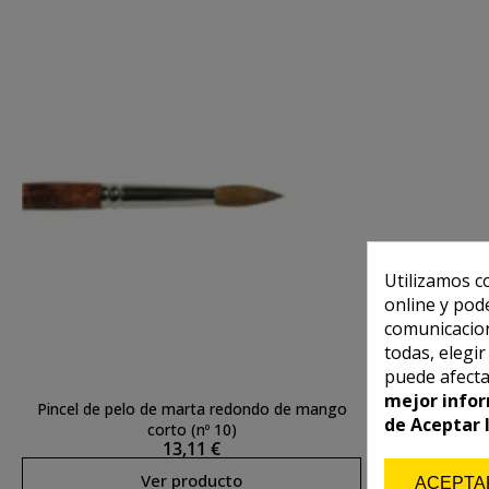
Utilizamos c
online y pod
comunicacion
todas, elegi
puede afecta
mejor infor
Pincel de pelo de marta redondo de mango
de Aceptar 
corto (nº 10)
13,11 €
Ver producto
ACEPTA