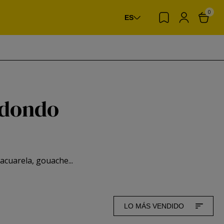
0
ES
edondo
acuarela, gouache...
LO MÁS VENDIDO