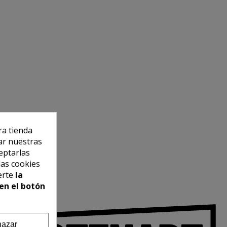
ra tienda
ar nuestras
eptarlas
las cookies
erte
la
en el botón
azar