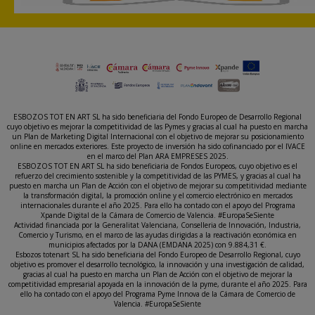
ESBOZOS TOT EN ART SL ha sido beneficiaria del Fondo Europeo de Desarrollo Regional
cuyo objetivo es mejorar la competitividad de las Pymes y gracias al cual ha puesto en marcha
un Plan de Marketing Digital Internacional con el objetivo de mejorar su posicionamiento
online en mercados exteriores. Este proyecto de inversión ha sido cofinanciado por el IVACE
en el marco del Plan ARA EMPRESES 2025.
ESBOZOS TOT EN ART SL ha sido beneficiaria de Fondos Europeos, cuyo objetivo es el
refuerzo del crecimiento sostenible y la competitividad de las PYMES, y gracias al cual ha
puesto en marcha un Plan de Acción con el objetivo de mejorar su competitividad mediante
la transformación digital, la promoción online y el comercio electrónico en mercados
internacionales durante el año 2025. Para ello ha contado con el apoyo del Programa
Xpande Digital de la Cámara de Comercio de Valencia. #EuropaSeSiente
Actividad financiada por la Generalitat Valenciana, Conselleria de Innovación, Industria,
Comercio y Turismo, en el marco de las ayudas dirigidas a la reactivación económica en
municipios afectados por la DANA (EMDANA 2025) con 9.884,31 €.
Esbozos totenart SL ha sido beneficiaria del Fondo Europeo de Desarrollo Regional, cuyo
objetivo es promover el desarrollo tecnológico, la innovación y una investigación de calidad,
gracias al cual ha puesto en marcha un Plan de Acción con el objetivo de mejorar la
competitividad empresarial apoyada en la innovación de la pyme, durante el año 2025. Para
ello ha contado con el apoyo del Programa Pyme Innova de la Cámara de Comercio de
Valencia. #EuropaSeSiente