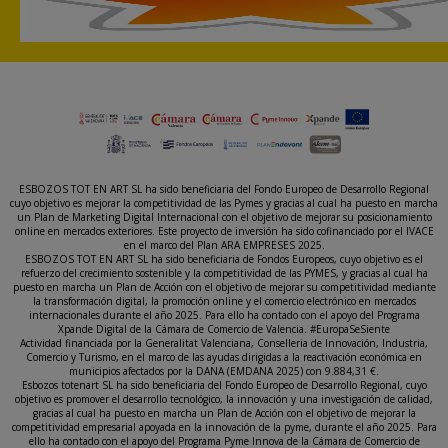
ESBOZOS TOT EN ART SL ha sido beneficiaria del Fondo Europeo de Desarrollo Regional
cuyo objetivo es mejorar la competitividad de las Pymes y gracias al cual ha puesto en marcha
un Plan de Marketing Digital Internacional con el objetivo de mejorar su posicionamiento
online en mercados exteriores. Este proyecto de inversión ha sido cofinanciado por el IVACE
en el marco del Plan ARA EMPRESES 2025.
ESBOZOS TOT EN ART SL ha sido beneficiaria de Fondos Europeos, cuyo objetivo es el
refuerzo del crecimiento sostenible y la competitividad de las PYMES, y gracias al cual ha
puesto en marcha un Plan de Acción con el objetivo de mejorar su competitividad mediante
la transformación digital, la promoción online y el comercio electrónico en mercados
internacionales durante el año 2025. Para ello ha contado con el apoyo del Programa
Xpande Digital de la Cámara de Comercio de Valencia. #EuropaSeSiente
Actividad financiada por la Generalitat Valenciana, Conselleria de Innovación, Industria,
Comercio y Turismo, en el marco de las ayudas dirigidas a la reactivación económica en
municipios afectados por la DANA (EMDANA 2025) con 9.884,31 €.
Esbozos totenart SL ha sido beneficiaria del Fondo Europeo de Desarrollo Regional, cuyo
objetivo es promover el desarrollo tecnológico, la innovación y una investigación de calidad,
gracias al cual ha puesto en marcha un Plan de Acción con el objetivo de mejorar la
competitividad empresarial apoyada en la innovación de la pyme, durante el año 2025. Para
ello ha contado con el apoyo del Programa Pyme Innova de la Cámara de Comercio de