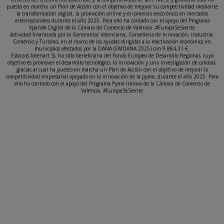
puesto en marcha un Plan de Acción con el objetivo de mejorar su competitividad mediante
la transformación digital, la promoción online y el comercio electrónico en mercados
internacionales durante el año 2025. Para ello ha contado con el apoyo del Programa
Xpande Digital de la Cámara de Comercio de Valencia. #EuropaSeSiente
Actividad financiada por la Generalitat Valenciana, Conselleria de Innovación, Industria,
Comercio y Turismo, en el marco de las ayudas dirigidas a la reactivación económica en
municipios afectados por la DANA (EMDANA 2025) con 9.884,31 €.
Esbozos totenart SL ha sido beneficiaria del Fondo Europeo de Desarrollo Regional, cuyo
objetivo es promover el desarrollo tecnológico, la innovación y una investigación de calidad,
gracias al cual ha puesto en marcha un Plan de Acción con el objetivo de mejorar la
competitividad empresarial apoyada en la innovación de la pyme, durante el año 2025. Para
ello ha contado con el apoyo del Programa Pyme Innova de la Cámara de Comercio de
Valencia. #EuropaSeSiente