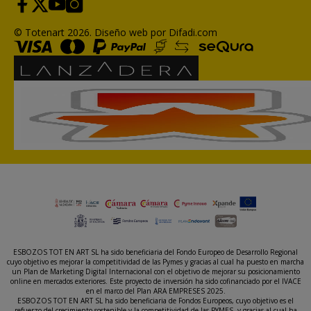
© Totenart 2026.
Diseño web por Difadi.com
ESBOZOS TOT EN ART SL ha sido beneficiaria del Fondo Europeo de Desarrollo Regional
cuyo objetivo es mejorar la competitividad de las Pymes y gracias al cual ha puesto en marcha
un Plan de Marketing Digital Internacional con el objetivo de mejorar su posicionamiento
online en mercados exteriores. Este proyecto de inversión ha sido cofinanciado por el IVACE
en el marco del Plan ARA EMPRESES 2025.
ESBOZOS TOT EN ART SL ha sido beneficiaria de Fondos Europeos, cuyo objetivo es el
refuerzo del crecimiento sostenible y la competitividad de las PYMES, y gracias al cual ha